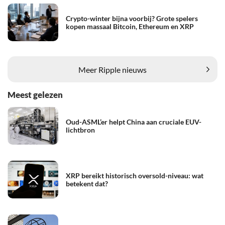
Crypto-winter bijna voorbij? Grote spelers
kopen massaal Bitcoin, Ethereum en XRP
Meer Ripple nieuws
Meest gelezen
Oud-ASML’er helpt China aan cruciale EUV-
lichtbron
XRP bereikt historisch oversold-niveau: wat
betekent dat?