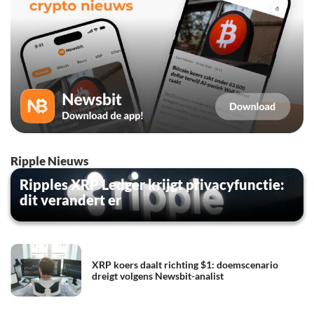
Ripple Nieuws
Ripples XRP Ledger krijgt privacyfunctie:
dit verandert er
XRP koers daalt richting $1: doemscenario
dreigt volgens Newsbit-analist