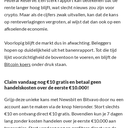
Federal Reserve. Een sterk rapport kan betekenen dat de
rente langer hoog blijft, wat slecht nieuws zou zijn voor
crypto. Maar als de cijfers zwak uitvallen, kan dat de kans
op renteverlagingen vergroten, al wijst dat dan ook op een
afkoelende economie.
Voorlopig blijft de markt dus in afwachting. Beleggers
hopen op duidelijkheid uit het banenrapport. Tot die tijd
lijkt voorzichtigheid de boventoon te voeren, en blijft de
Bitcoin koers
onder druk staan.
Claim vandaag nog €10 gratis en betaal geen
handelskosten over de eerste €10.000!
Grijp deze unieke kans met Newsbit en Bitvavo door nu een
account aan te maken via de knop hieronder. Stort slechts
€10 en ontvang direct €10 gratis. Bovendien kun je 7 dagen
lang zonder kosten handelen over je eerste €10.000 aan
transacties. Start vandaag nog en profiteer direct van de