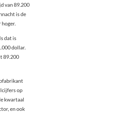
ijd van 89.200
nnacht is de
r hoger.
s dat is
.000 dollar.
t 89.200
pfabrikant
lcijfers op
de kwartaal
tor, en ook