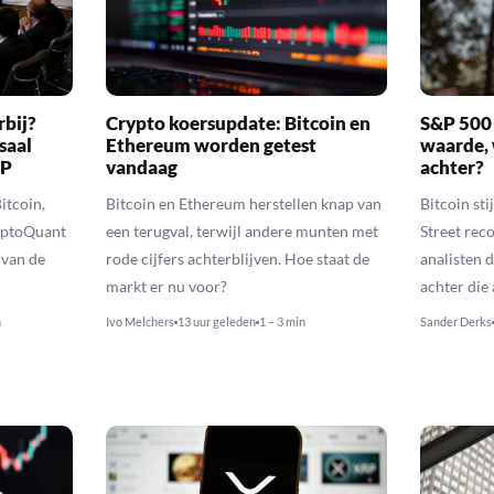
rbij?
Crypto koersupdate: Bitcoin en
S&P 500 
saal
Ethereum worden getest
waarde, 
RP
vandaag
achter?
itcoin,
Bitcoin en Ethereum herstellen knap van
Bitcoin sti
yptoQuant
een terugval, terwijl andere munten met
Street reco
 van de
rode cijfers achterblijven. Hoe staat de
analisten 
markt er nu voor?
achter die
n
Ivo Melchers
13 uur geleden
1 – 3 min
Sander Derks