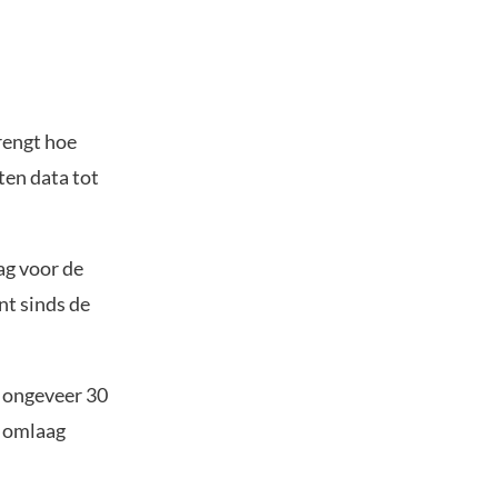
rengt hoe
ten data tot
ag voor de
ent sinds de
n ongeveer 30
r omlaag