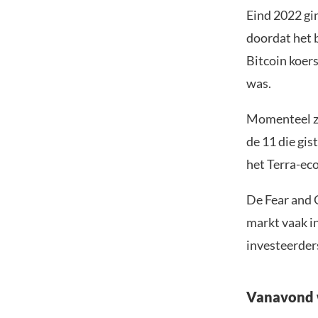
Eind 2022 gin
doordat het b
Bitcoin koers
was.
Momenteel zi
de 11 die gis
het Terra-ec
De Fear and 
markt vaak i
investeerder
Vanavond 