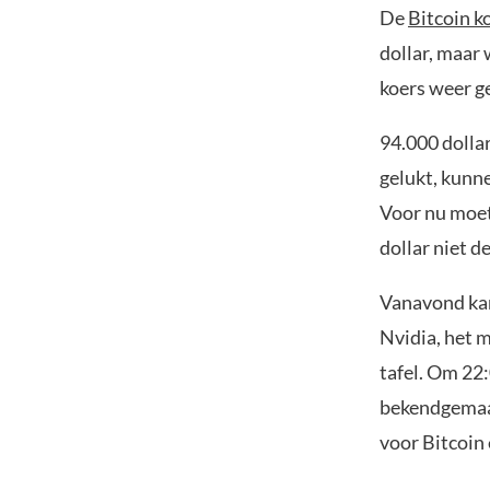
De
Bitcoin k
dollar, maar 
koers weer ge
94.000 dollar
gelukt, kunn
Voor nu moet
dollar niet d
Vanavond kan
Nvidia, het m
tafel. Om 22
bekendgemaak
voor Bitcoin 