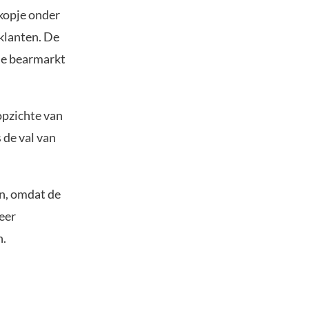
 kopje onder
 klanten. De
 de bearmarkt
opzichte van
 de val van
en, omdat de
eer
n.