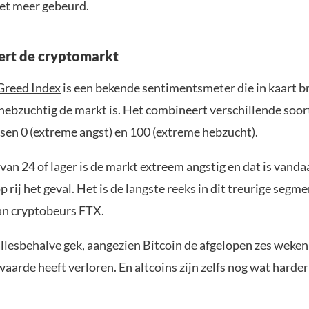
et meer gebeurd.
ert de cryptomarkt
Greed Index
is een bekende sentimentsmeter die in kaart b
 hebzuchtig de markt is. Het combineert verschillende soor
ssen 0 (extreme angst) en 100 (extreme hebzucht).
 van 24 of lager is de markt extreem angstig en dat is vanda
p rij het geval. Het is de langste reeks in dit treurige segm
n cryptobeurs FTX.
 allesbehalve gek, aangezien Bitcoin de afgelopen zes weke
aarde heeft verloren. En altcoins zijn zelfs nog wat harde