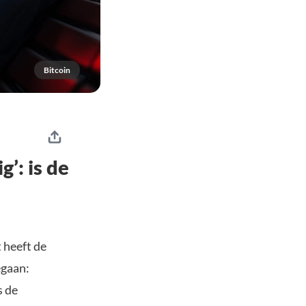
Bitcoin
’: is de
 heeft de
egaan:
s de