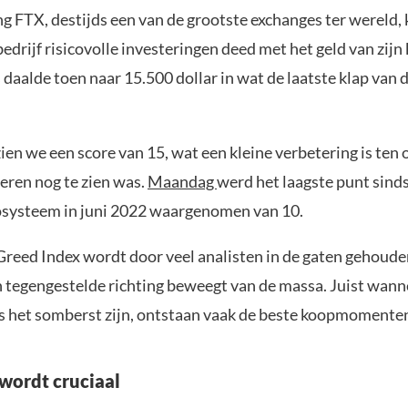
g FTX, destijds een van de grootste exchanges ter wereld,
edrijf risicovolle investeringen deed met het geld van zijn
 daalde toen naar 15.500 dollar in wat de laatste klap van
en we een score van 15, wat een kleine verbetering is ten 
teren nog te zien was.
Maandag
werd het laagste punt sinds
osysteem in juni 2022 waargenomen van 10.
Greed Index wordt door veel analisten in de gaten gehoud
n tegengestelde richting beweegt van de massa. Juist wann
s het somberst zijn, ontstaan vaak de beste koopmomente
wordt cruciaal