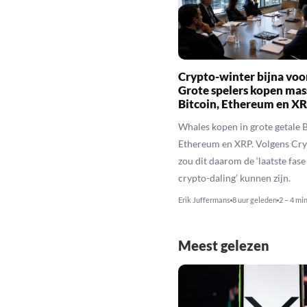
Crypto-winter bijna voo
Grote spelers kopen mas
Bitcoin, Ethereum en X
Whales kopen in grote getale B
Ethereum en XRP. Volgens Cr
zou dit daarom de ‘laatste fase
crypto-daling’ kunnen zijn.
Erik Juffermans
8 uur geleden
2 – 4 mi
Meest gelezen