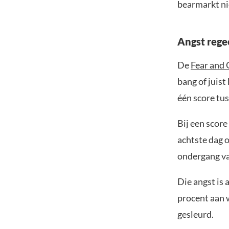
bearmarkt ni
Angst rege
De
Fear and 
bang of juist
één score tu
Bij een score
achtste dag o
ondergang va
Die angst is
procent aan w
gesleurd.