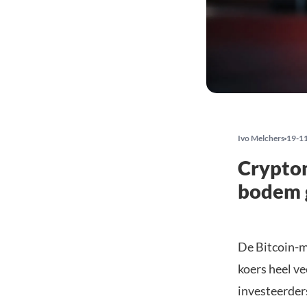
Ivo Melchers
19-1
Cryptom
bodem 
De Bitcoin-m
koers heel ve
investeerders