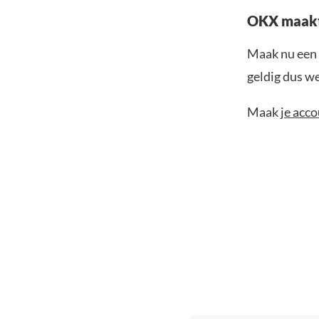
OKX maakt 
Maak nu een a
geldig dus wee
Maak
je acc