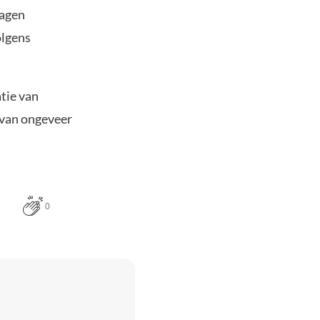
dagen
olgens
tie van
g van ongeveer
0