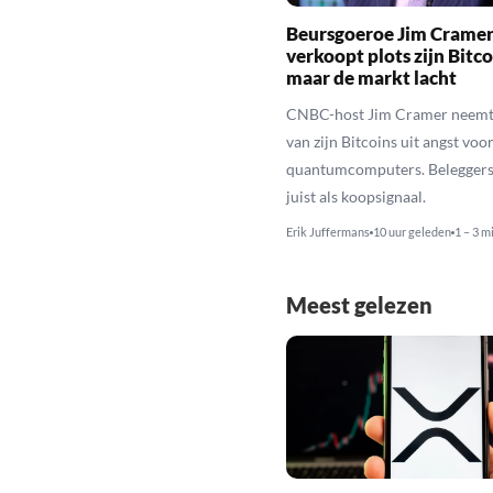
Beursgoeroe Jim Crame
verkoopt plots zijn Bitco
maar de markt lacht
CNBC-host Jim Cramer neemt 
van zijn Bitcoins uit angst voo
quantumcomputers. Beleggers 
juist als koopsignaal.
Erik Juffermans
10 uur geleden
1 – 3 m
Meest gelezen