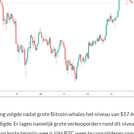
ging volgde nadat grote Bitcoin whales het niveau van $17.
igde. Er lagen namelijk grote verkooporders rond dit nive
op korte termijn weg is lijkt BTC weer te consolideren ron