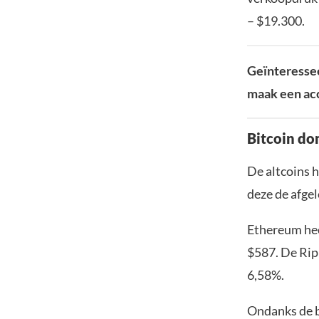
– $19.300.
Geïnteressee
maak een acc
Bitcoin do
De altcoins h
deze de afge
Ethereum hee
$587. De Ripp
6,58%.
Ondanks de b