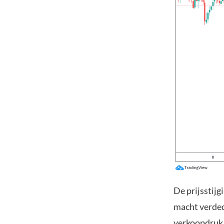
De prijsstij
macht verded
verkoopdruk 