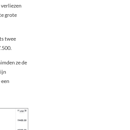
 verliezen
te grote
hts twee
7.500.
laimden ze de
ijn
 een