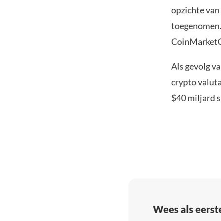
opzichte van
toegenomen. 
CoinMarket
Als gevolg v
crypto valuta
$40 miljard s
Wees als eerst