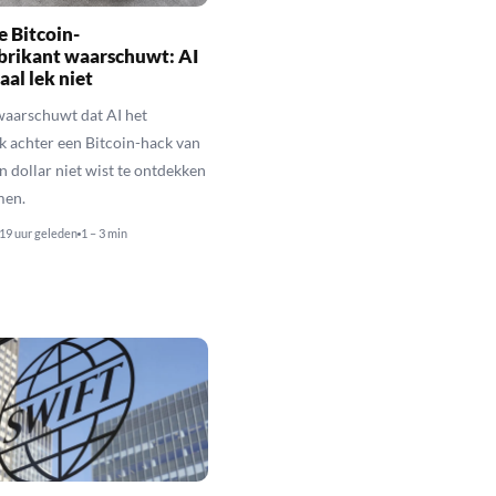
 Bitcoin-
brikant waarschuwt: AI
aal lek niet
waarschuwt dat AI het
k achter een Bitcoin-hack van
n dollar niet wist te ontdekken
men.
19 uur geleden
1 – 3 min