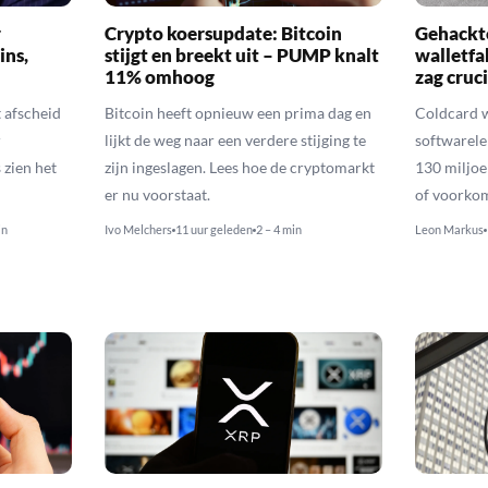
r
Crypto koersupdate: Bitcoin
Gehackte
ins,
stijgt en breekt uit – PUMP knalt
walletfa
11% omhoog
zag cruci
afscheid
Bitcoin heeft opnieuw een prima dag en
Coldcard 
r
lijkt de weg naar een verdere stijging te
softwarele
zien het
zijn ingeslagen. Lees hoe de cryptomarkt
130 miljoe
er nu voorstaat.
of voorko
in
Ivo Melchers
11 uur geleden
2 – 4 min
Leon Markus