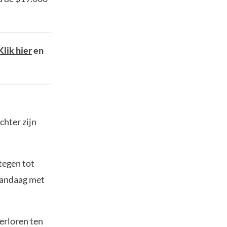
Klik hier
en
chter zijn
tegen tot
 vandaag met
erloren ten