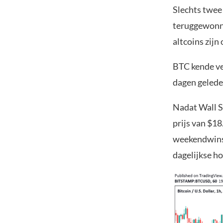
Slechts twee 
teruggewonne
altcoins zijn
BTC kende vee
dagen gelede
Nadat Wall St
prijs van $18
weekendwinst
dagelijkse h