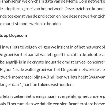
ie analyseren we on-chain data van de Meme Coin netwerke
 de adoptie en groei van het netwerk. Deze inzichten kunne
er de toekomst van de projecten en hoe deze netwerken zich
to markt staande weten te houden.
ts op Dogecoin
 in wallets te volgen krijgen we inzicht in of het netwerk bl
 De groei van het aantal wallets geeft inzicht in de adoptie v
elangrijk is in de crypto industrie omdat er veel concurren
 Figuur 1 is de wallet groei van het Dogecoin netwerk te zie
etwerk momenteel bijna 4,3 miljoen wallets heeft (waarvan
 langer dan 1 jaar hun tokens vasthouden).
llets is zeker niet weinig maar in vergelijking met andere 
als Ethereum zien we dat die een significant grotere hoev