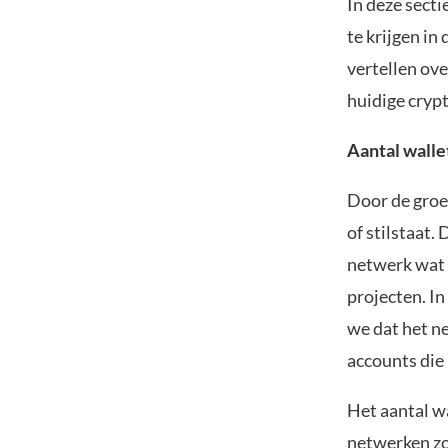
In deze sect
te krijgen in
vertellen ov
huidige cryp
Aantal walle
Door de groei
of stilstaat.
netwerk wat b
projecten. In
we dat het n
accounts die
Het aantal wa
netwerken zo