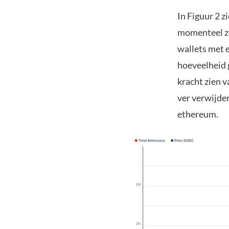
In Figuur 2 z
momenteel zij
wallets met e
hoeveelheid g
kracht zien 
ver verwijde
ethereum.