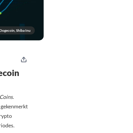
Dogecoin, Shiba Inu
ecoin
Coins
.
e gekenmerkt
rypto
riodes.