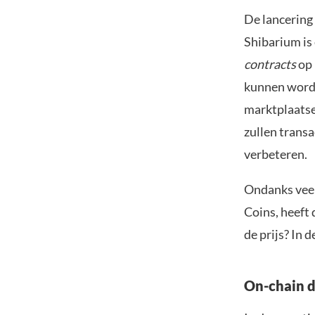
De lancering
Shibarium is
contracts
op
kunnen word
marktplaatse
zullen transa
verbeteren.
Ondanks veel
Coins, heeft 
de prijs? In 
On-chain d