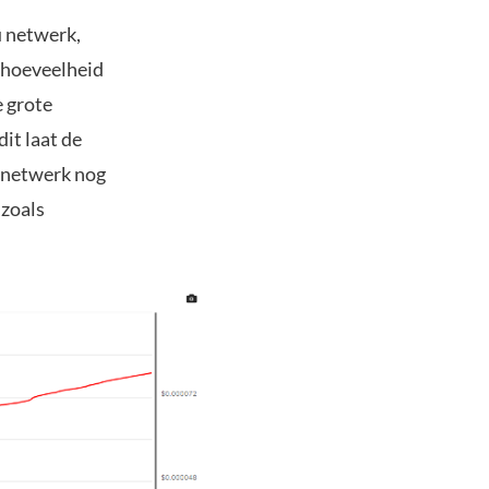
u netwerk,
e hoeveelheid
e grote
dit laat de
t netwerk nog
 zoals