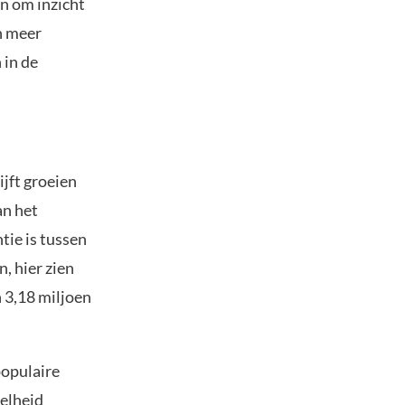
n om inzicht
n meer
 in de
ijft groeien
an het
tie is tussen
n, hier zien
 3,18 miljoen
populaire
eelheid