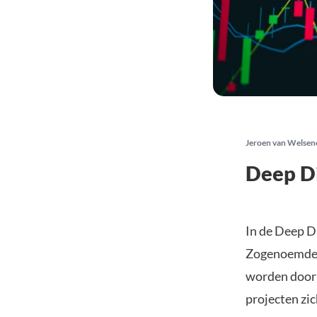
Jeroen van Welsen
Deep Di
In de Deep D
Zogenoemde M
worden door 
projecten zic