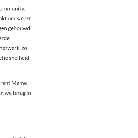
 community.
aakt om
smart
ngen gebouwd
erde
netwerk, zo
ctie snelheid
mtrent Meme
en we terug in