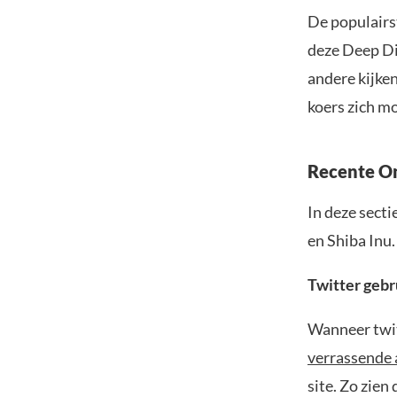
De populairs
deze Deep Di
andere kijke
koers zich m
Recente O
In deze sect
en Shiba Inu.
Twitter gebr
Wanneer twit
verrassende 
site. Zo zien