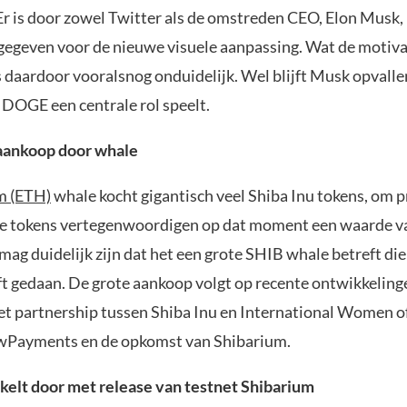
r is door zowel Twitter als de omstreden CEO, Elon Musk,
fgegeven voor de nieuwe visuele aanpassing. Wat de motivat
s daardoor vooralsnog onduidelijk. Wel blijft Musk opvall
 DOGE een centrale rol speelt.
aankoop door whale
m (ETH)
whale kocht gigantisch veel Shiba Inu tokens, om pr
De tokens vertegenwoordigen op dat moment een waarde v
mag duidelijk zijn dat het een grote SHIB whale betreft die
t gedaan. De grote aankoop volgt op recente ontwikkeling
t partnership tussen Shiba Inu en International Women o
wPayments en de opkomst van Shibarium.
elt door met release van testnet Shibarium