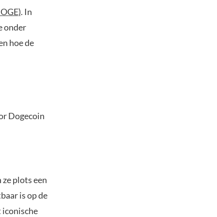
DOGE)
. In
e onder
en hoe de
oor Dogecoin
 ze plots een
baar is op de
t iconische