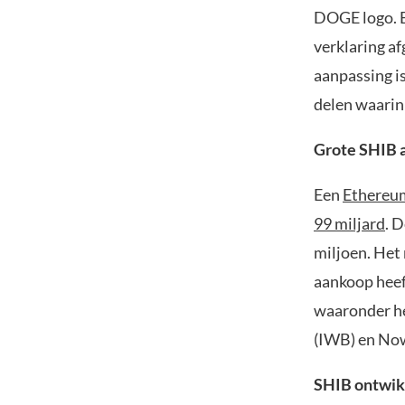
DOGE logo. E
verklaring a
aanpassing i
delen waarin
Grote SHIB 
Een
Ethereu
99 miljard
. 
miljoen. Het 
aankoop heef
waaronder he
(IWB) en No
SHIB ontwikk