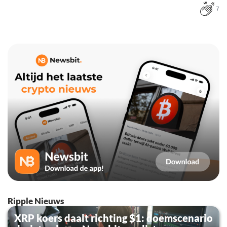
7
Ripple Nieuws
XRP koers daalt richting $1: doemscenario