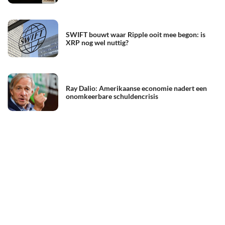
SWIFT bouwt waar Ripple ooit mee begon: is
XRP nog wel nuttig?
Ray Dalio: Amerikaanse economie nadert een
onomkeerbare schuldencrisis