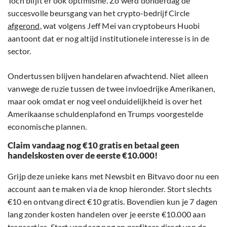
Toch blijft er ook optimisme. Zo werd donderdag de
succesvolle beursgang van het crypto-bedrijf Circle
afgerond
, wat volgens Jeff Mei van cryptobeurs Huobi
aantoont dat er nog altijd institutionele interesse is in de
sector.
Ondertussen blijven handelaren afwachtend. Niet alleen
vanwege de ruzie tussen de twee invloedrijke Amerikanen,
maar ook omdat er nog veel onduidelijkheid is over het
Amerikaanse schuldenplafond en Trumps voorgestelde
economische plannen.
Claim vandaag nog €10 gratis en betaal geen
handelskosten over de eerste €10.000!
Grijp deze unieke kans met Newsbit en Bitvavo door nu een
account aan te maken via de knop hieronder. Stort slechts
€10 en ontvang direct €10 gratis. Bovendien kun je 7 dagen
lang zonder kosten handelen over je eerste €10.000 aan
transacties. Start vandaag nog en profiteer direct van de