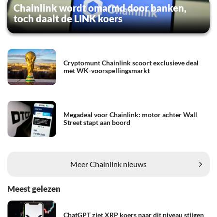
Chainlink wordt omarmd door banken,
toch daalt de LINK koers
Cryptomunt Chainlink scoort exclusieve deal
met WK-voorspellingsmarkt
Megadeal voor Chainlink: motor achter Wall
Street stapt aan boord
Meer Chainlink nieuws
Meest gelezen
ChatGPT ziet XRP koers naar dit niveau stijgen