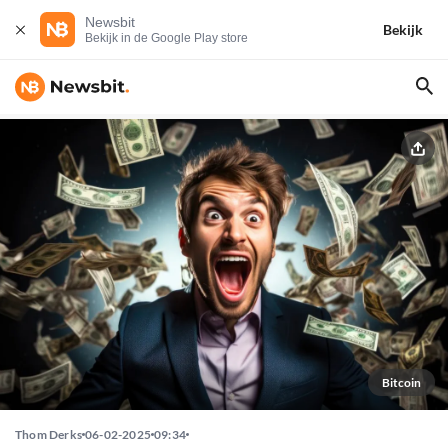
Newsbit
Bekijk
Bekijk in de Google Play store
Bitcoin
Thom Derks
06-02-2025
09:34