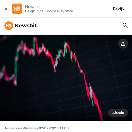
Newsbit
Bekijk
Bekijk in de Google Play store
Altcoin
Jeroen van Welsenes
02-02-2025
11:03