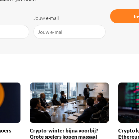
In
Jouw e-mail
koers
Crypto-winter bijna voorbij?
Crypto k
Grote spelers kopen massaal
Ethereu