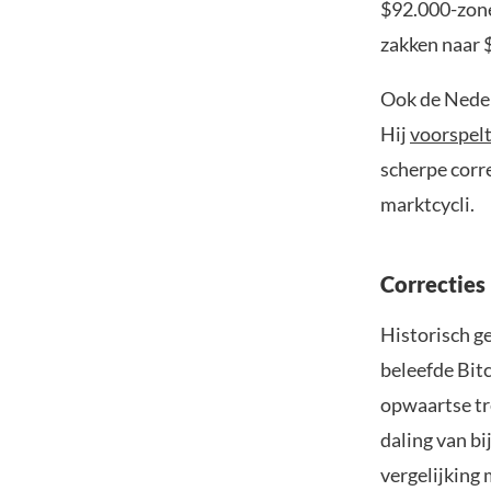
$92.000-zone 
zakken naar 
Ook de Neder
Hij
voorspel
scherpe corr
marktcycli.
Correcties 
Historisch ge
beleefde Bit
opwaartse tr
daling van bi
vergelijking 