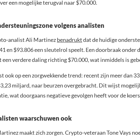
over een mogelijke terugval naar $70.000.
ndersteuningszone volgens analisten
to-analist Ali Martinez
benadrukt
dat de huidige onderst
41 en $93.806 een sleutelrol speelt. Een doorbraak onder 
t een verdere daling richting $70.000, wat inmiddels is geb
st ook op een zorgwekkende trend: recent zijn meer dan 33
3,23 miljard, naar beurzen overgebracht. Dit wijst mogelij
tie, wat doorgaans negatieve gevolgen heeft voor de koers
alisten waarschuwen ook
Martinez maakt zich zorgen. Crypto-veteraan Tone Vays no