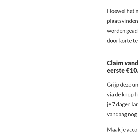
Hoewel het mo
plaatsvinden,
worden geadvi
door korte t
Claim vand
eerste €10
Grijp deze u
via de knop h
je 7 dagen la
vandaag nog e
Maak je accou