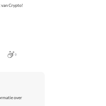
t van Crypto!
0
ormatie over