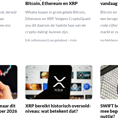
Bitcoin, Ethereum en XRP
vandaag
uk, terwijl
Whales kopen in grote getale Bitcoin,
Bitcoin en
aar
Ethereum en XRP. Volgens CryptoQuant
een terugv
 we ons
zou dit daarom de ‘laatste fase van de
rode cijfer
crypto-daling’ kunnen zijn.
markt er n
Erik Juffermans
12 uur geleden
2 – 4 min
Ivo Melchers
naar dit
XRP bereikt historisch oversold-
SWIFT b
ber 2026
niveau: wat betekent dat?
mee bego
nuttig?