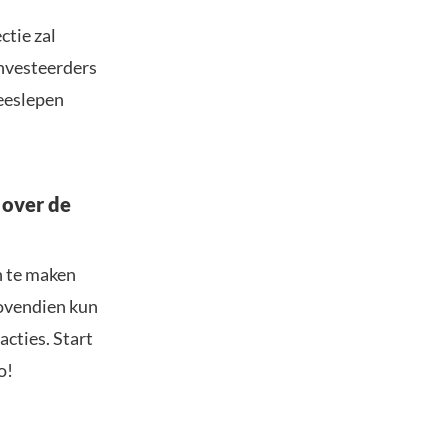
ctie zal
Investeerders
meeslepen
 over de
n te maken
Bovendien kun
acties. Start
o!