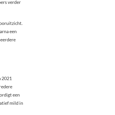
oers verder
oruitzicht.
aarna een
 eerdere
In 2021
redere
ordigt een
tief mild in