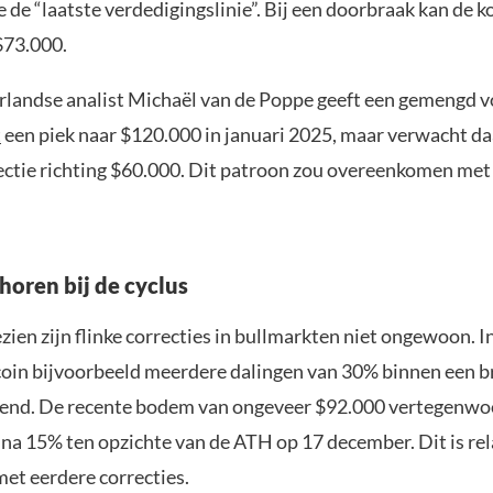
de “laatste verdedigingslinie”. Bij een doorbraak kan de k
$73.000.
landse analist Michaël van de Poppe geeft een gemengd vo
t
een piek naar $120.000 in januari 2025, maar verwacht d
ectie richting $60.000. Dit patroon zou overeenkomen met
horen bij de cyclus
zien zijn flinke correcties in bullmarkten niet ongewoon. 
coin bijvoorbeeld meerdere dalingen van 30% binnen een b
end. De recente bodem van ongeveer $92.000 vertegenwo
jna 15% ten opzichte van de ATH op 17 december. Dit is rela
met eerdere correcties.