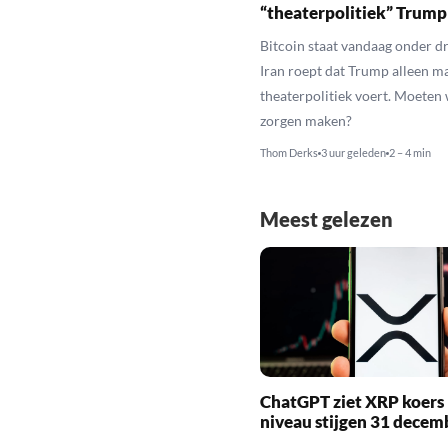
“theaterpolitiek” Trump
Bitcoin staat vandaag onder dr
Iran roept dat Trump alleen m
theaterpolitiek voert. Moeten
zorgen maken?
Thom Derks
3 uur geleden
2 – 4 min
Meest gelezen
ChatGPT ziet XRP koers 
niveau stijgen 31 decem