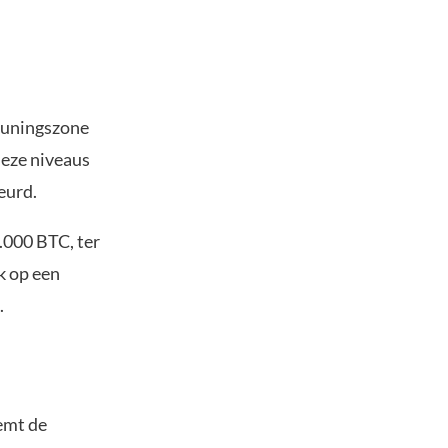
euningszone
deze niveaus
eurd.
.000 BTC, ter
k op een
.
emt de