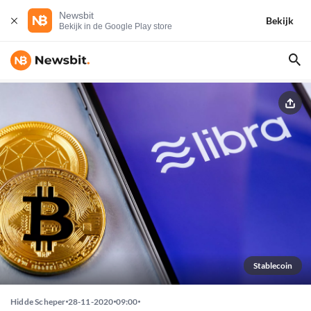
Newsbit
Bekijk
Bekijk in de Google Play store
Stablecoin
Hidde Scheper
28-11-2020
09:00