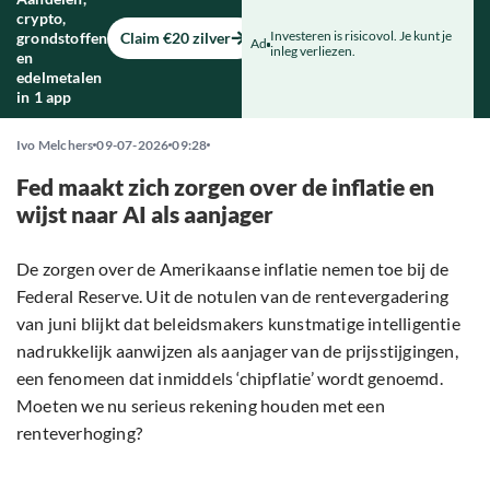
crypto,
Investeren is risicovol. Je kunt je
grondstoffen
Claim €20 zilver
Ad
inleg verliezen.
en
edelmetalen
in 1 app
Ivo Melchers
09-07-2026
09:28
Fed maakt zich zorgen over de inflatie en
wijst naar AI als aanjager
De zorgen over de Amerikaanse inflatie nemen toe bij de
Federal Reserve. Uit de notulen van de rentevergadering
van juni blijkt dat beleidsmakers kunstmatige intelligentie
nadrukkelijk aanwijzen als aanjager van de prijsstijgingen,
een fenomeen dat inmiddels ‘chipflatie’ wordt genoemd.
Moeten we nu serieus rekening houden met een
renteverhoging?