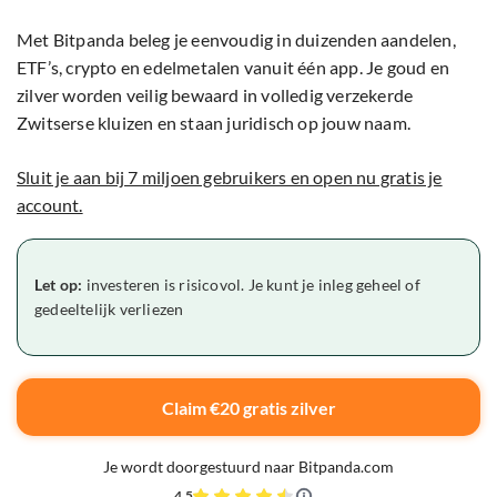
Met Bitpanda beleg je eenvoudig in duizenden aandelen,
ETF’s, crypto en edelmetalen vanuit één app. Je goud en
zilver worden veilig bewaard in volledig verzekerde
Zwitserse kluizen en staan juridisch op jouw naam.
Sluit je aan bij 7 miljoen gebruikers en open nu gratis je
account.
Let op:
investeren is risicovol. Je kunt je inleg geheel of
gedeeltelijk verliezen
Claim €20 gratis zilver
Je wordt doorgestuurd naar Bitpanda.com
4,5