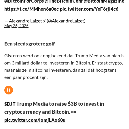
@BitcoinForCorps
@TheBitcoinConf
@BitcoinMagazine
https://t.co/MMhen6a0ec
pic.twitter.com/YeF6rjI4c6
— Alexandre Laizet ⚡️ (@AlexandreLaizet)
May 26, 2025
Een steeds grotere golf
Gisteren werd ook nog bekend dat Trump Media van plan is
om 3 miljard dollar te investeren in Bitcoin. Er staat crypto,
maar als ze in altcoins investeren, dan zal dat hoogstens
een paar procent zijn.
Trump Media to raise $3B to invest in
$DJT
cryptocurrency and Bitcoin. 👀
pic.twitter.com/lomjLAx60u