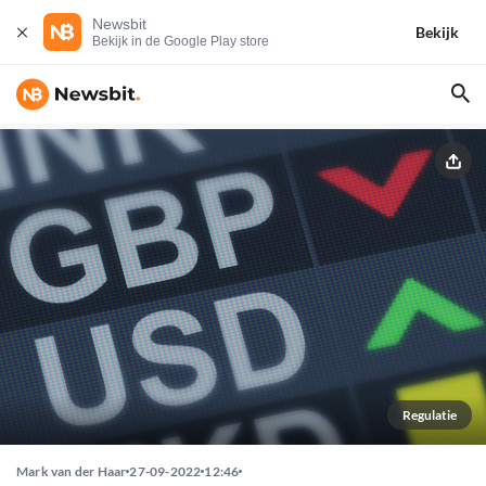
Newsbit
Bekijk
Bekijk in de Google Play store
Regulatie
Mark van der Haar
27-09-2022
12:46