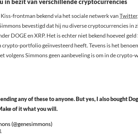
 in bezit van verschillende cryptocurrencies
 Kiss-frontman bekend via het sociale netwerk van
Twitter
immons bevestigd dat hij nu diverse cryptocurrencies in zi
nder DOGE en XRP. Het is echter niet bekend hoeveel gel
jn crypto-portfolio geïnvesteerd heeft. Tevens is het ben
et volgens Simmons geen aanbeveling is om in de crypto-w
ding any of these to anyone. But yes, I also bought Do
Make of it what you will.
mons (@genesimmons)
1