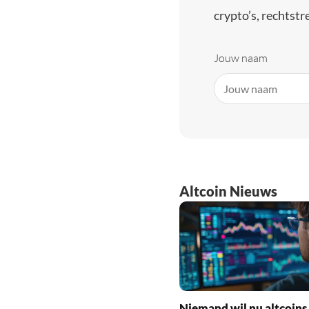
crypto’s, rechtstre
Jouw naam
Altcoin Nieuws
Niemand wil nu altcoins