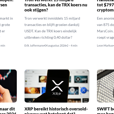
rsen
transacties, kan de TRX koers nu
tot $79
ook stijgen?
cryptom
nmarkt in
Tron verwerkt inmiddels 15 miljard
Een anoni
t grote
transacties en blijft groeien dankzij
van 875 do
t er
USDT. Kan de TRX koers eindelijk
MarsCoin. 
?
uitbreken richting 0,40 dollar?
roept vrag
4 min
Erik Juffermans
04 augustus 2026
2 – 4 min
Leon Markus
naar dit
XRP bereikt historisch oversold-
SWIFT b
ber 2026
niveau: wat betekent dat?
mee bego