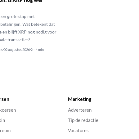
een grote stap met
betalingen. Wat betekent dat
e en blijft XRP nog nodig voor
nale transacties?
ns
02 augustus 2026
2 – 4 min
rsen
Marketing
 koersen
Adverteren
oin
Tip de redactie
ereum
Vacatures