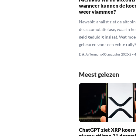
wanneer kunnen de koe
weer vlammen?
Newsbit-analist ziet de altcoi
de accumulatiefase, waarin he
geld geduldig inslaat. Wat moe
gebeuren voor een echte rally
Erik Juffermans
05 augustus 2026
2 – 
Meest gelezen
ChatGPT ziet XRP koers 
niveau stijgen 31 decem