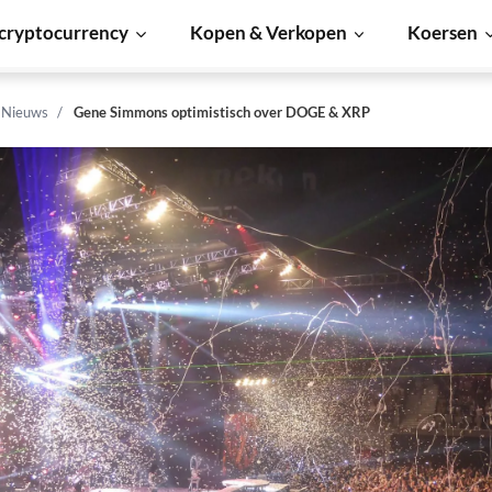
cryptocurrency
Kopen & Verkopen
Koersen
n Nieuws
Gene Simmons optimistisch over DOGE & XRP