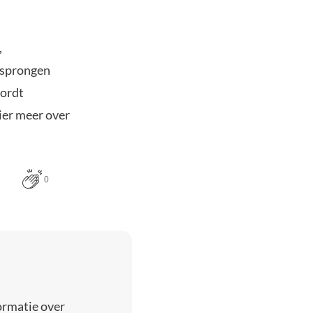
,
 sprongen
wordt
ier meer over
0
ormatie over