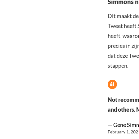
Simmons nu
Dit maakt de
Tweet heeft S
heeft, waaro
precies in zi
dat deze Twe
stappen.
Not recommen
and others. 
— Gene Sim
February 1, 202