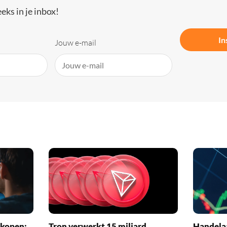
eks in je inbox!
In
Jouw e-mail
 kopen:
Tron verwerkt 15 miljard
Handelaa