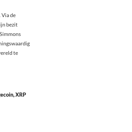
. Via de
jn bezit
d Simmons
oemingswaardig
ereld te
gecoin, XRP