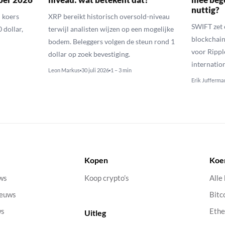
nuttig?
 koers
XRP bereikt historisch oversold-niveau
SWIFT zet 
 dollar,
terwijl analisten wijzen op een mogelijke
blockchain
bodem. Beleggers volgen de steun rond 1
voor Rippl
dollar op zoek bevestiging.
internatio
Leon Markus
30 juli 2026
1 – 3 min
Erik Jufferma
Kopen
Koe
uws
Koop crypto’s
Alle
ieuws
Bitc
ws
Eth
Uitleg