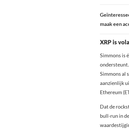
Geïnteressee
maak een acc
XRP is vola
Simmons is é
ondersteunt. 
Simmons al si
aanzienlijk 
Ethereum (E
Dat de rocks
bull-run in 
waardestijgi