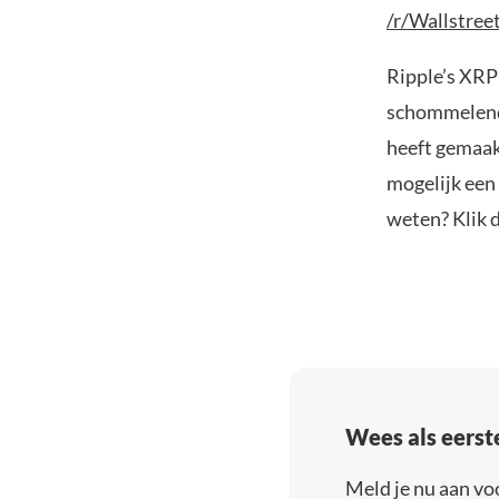
/r/Wallstree
Ripple’s XRP
schommelend 
heeft gemaak
mogelijk een
weten? Klik 
Wees als eerst
Meld je nu aan vo