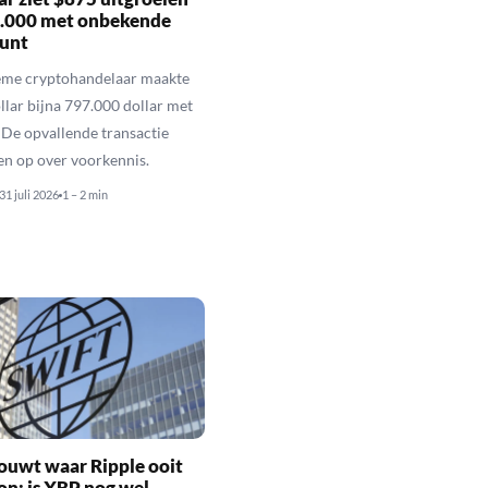
7.000 met onbekende
unt
eme cryptohandelaar maakte
llar bijna 797.000 dollar met
De opvallende transactie
en op over voorkennis.
31 juli 2026
1 – 2 min
ouwt waar Ripple ooit
n: is XRP nog wel