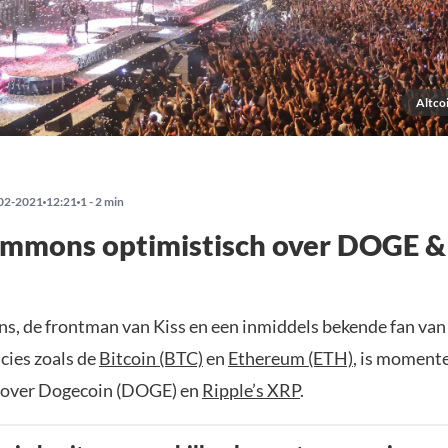
Altco
02-2021
12:21
1 - 2 min
immons optimistisch over DOGE 
, de frontman van Kiss en een inmiddels bekende fan van
cies zoals de
Bitcoin (BTC)
en
Ethereum (ETH)
, is momente
 over Dogecoin (DOGE) en
Ripple’s XRP
.