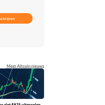
schrijven
Meer Altcoin nieuws
r ziet $875 uitgroeien