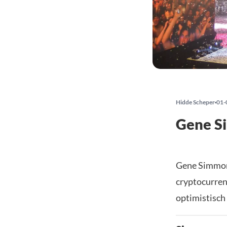
Hidde Scheper
01-
Gene S
Gene Simmons
cryptocurren
optimistisch