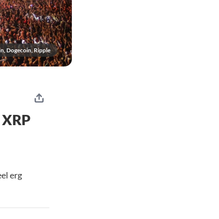
in, Dogecoin, Ripple
& XRP
el erg