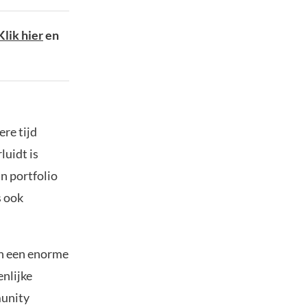
Klik hier
en
re tijd
luidt is
jn portfolio
s ook
in een enorme
nlijke
munity