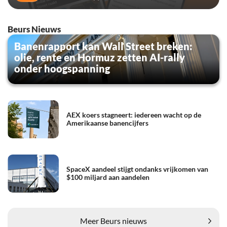
Beurs Nieuws
Banenrapport kan Wall Street breken:
olie, rente en Hormuz zetten AI-rally
onder hoogspanning
AEX koers stagneert: iedereen wacht op de
Amerikaanse banencijfers
SpaceX aandeel stijgt ondanks vrijkomen van
$100 miljard aan aandelen
Meer Beurs nieuws