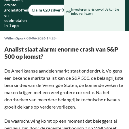
crypto,
Investeren is risicovol. Je kunt je
grondstoffen
Claim €20 zilver
Ad
inleg verliezen.
en
edelmetalen
in 1 app
Willem Spork
08-06-2026
14:28
Analist slaat alarm: enorme crash van S&P
500 op komst?
De Amerikaanse aandelenmarkt staat onder druk. Volgens
een bekende marktanalist kan de S&P 500, de belangrijkste
beursindex van de Verenigde Staten, de komende weken te
maken krijgen met een veel grotere correctie. Na het
doorbreken van meerdere belangrijke technische niveaus
groeit de kans op verdere verliezen.
De waarschuwing komt op een moment dat beleggers al
nerveus zijn door de recente verkoopgolf op Wall Street.