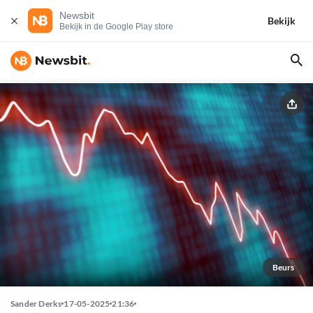
Newsbit
Bekijk
Bekijk in de Google Play store
Beurs
Sander Derks
17-05-2025
21:36