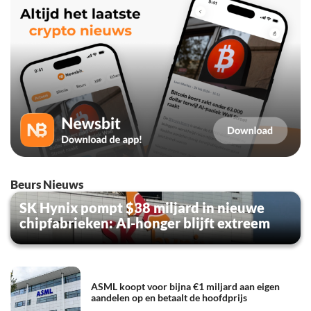
Beurs Nieuws
SK Hynix pompt $38 miljard in nieuwe
chipfabrieken: AI-honger blijft extreem
ASML koopt voor bijna €1 miljard aan eigen
aandelen op en betaalt de hoofdprijs