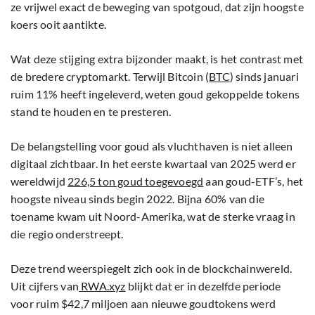
ze vrijwel exact de beweging van spotgoud, dat zijn hoogste
koers ooit aantikte.
Wat deze stijging extra bijzonder maakt, is het contrast met
de bredere cryptomarkt. Terwijl Bitcoin (
BTC
) sinds januari
ruim 11% heeft ingeleverd, weten goud gekoppelde tokens
stand te houden en te presteren.
De belangstelling voor goud als vluchthaven is niet alleen
digitaal zichtbaar. In het eerste kwartaal van 2025 werd er
wereldwijd
226,5 ton goud toegevoegd
aan goud-ETF’s, het
hoogste niveau sinds begin 2022. Bijna 60% van die
toename kwam uit Noord-Amerika, wat de sterke vraag in
die regio onderstreept.
Deze trend weerspiegelt zich ook in de blockchainwereld.
Uit cijfers van
RWA.xyz
blijkt dat er in dezelfde periode
voor ruim $42,7 miljoen aan nieuwe goudtokens werd