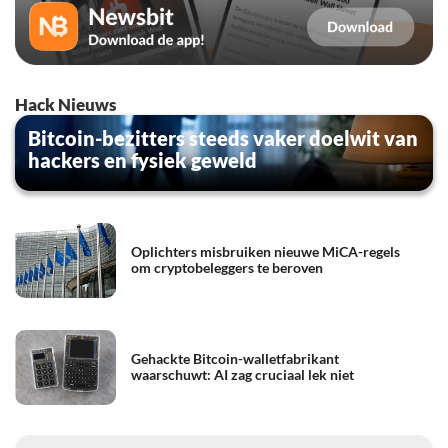
Hack Nieuws
Bitcoin-bezitters steeds vaker doelwit van
hackers en fysiek geweld
Oplichters misbruiken nieuwe MiCA-regels
om cryptobeleggers te beroven
Gehackte Bitcoin-walletfabrikant
waarschuwt: AI zag cruciaal lek niet