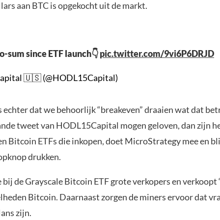
lars aan BTC is opgekocht uit de markt.
o-sum since ETF launch👇
pic.twitter.com/9vi6P6DRJD
pital 🇺🇸 (@HODL15Capital)
is echter dat we behoorlijk “breakeven” draaien wat dat bet
nde tweet van HODL15Capital mogen geloven, dan zijn he
 Bitcoin ETFs die inkopen, doet MicroStrategy mee en bli
opknop drukken.
e bij de Grayscale Bitcoin ETF grote verkopers en verkoopt 
elheden Bitcoin. Daarnaast zorgen de miners ervoor dat vr
ans zijn.