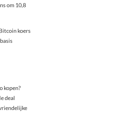
ens om 10,8
 Bitcoin koers
 basis
to kopen?
le deal
vriendelijke
.