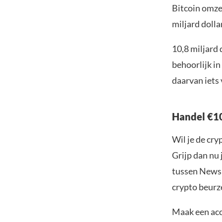
Bitcoin omze
miljard dollar
10,8 miljard 
behoorlijk in
daarvan iets 
Handel €10
Wil je de cr
Grijp dan nu 
tussen Newsb
crypto beurze
Maak een acc