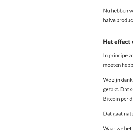
Nu hebben we
halve product
Het effect 
In principe z
moeten hebbe
We zijn dankz
gezakt. Dat s
Bitcoin per d
Dat gaat natu
Waar we het v