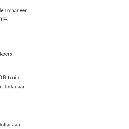
den maar een
ETFs.
 koers
0 Bitcoin
n dollar aan
dollar aan