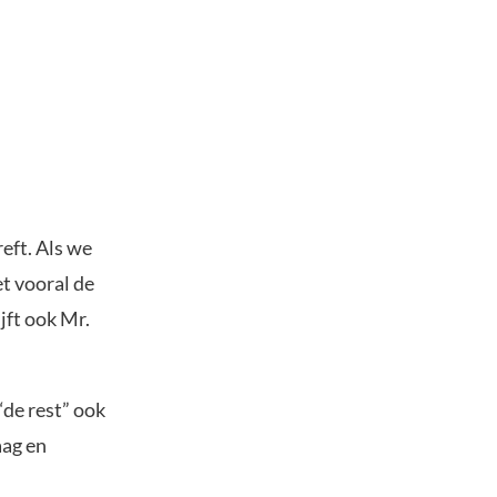
reft. Als we
t vooral de
jft ook Mr.
“de rest” ook
aag en