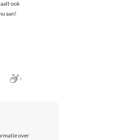
taalt ook
nu aan!
1
ormatie over