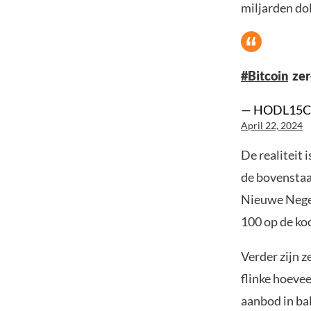
miljarden dol
#Bitcoin
zer
— HODL15Ca
April 22, 2024
De realiteit 
de bovenstaa
Nieuwe Negen
100 op de ko
Verder zijn z
flinke hoeve
aanbod in bal