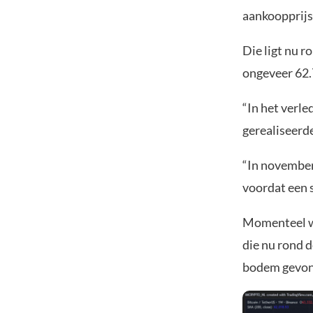
aankoopprijs 
Die ligt nu r
ongeveer 62.
“In het verle
gerealiseerde
“In november
voordat een s
Momenteel wo
die nu rond d
bodem gevond