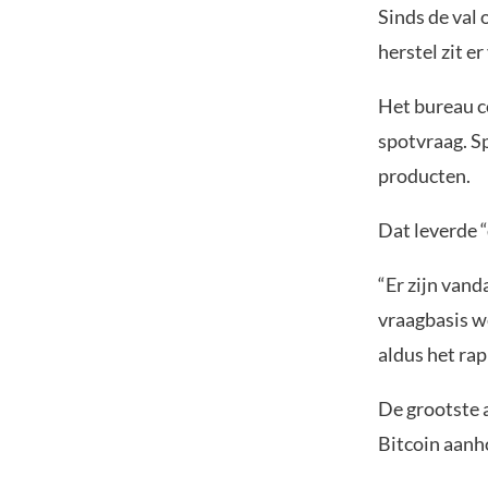
Sinds de val 
herstel zit e
Het bureau c
spotvraag. Sp
producten.
Dat leverde “
“Er zijn vand
vraagbasis w
aldus het rap
De grootste a
Bitcoin aanh