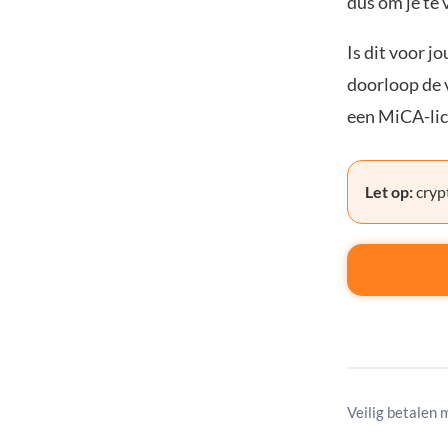
dus om je te 
Is dit voor j
doorloop de v
een MiCA-lic
Let op:
crypt
Veilig betalen 