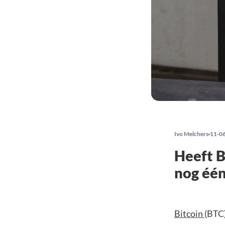
Ivo Melchers
11-0
Heeft B
nog één
Bitcoin
(BTC)