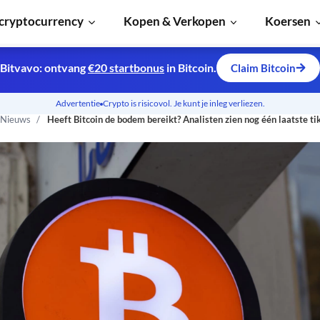
cryptocurrency
Kopen & Verkopen
Koersen
Bitvavo: ontvang
€20 startbonus
in Bitcoin.
Claim Bitcoin
Advertentie
Crypto is risicovol. Je kunt je inleg verliezen.
 Nieuws
Heeft Bitcoin de bodem bereikt? Analisten zien nog één laatste ti