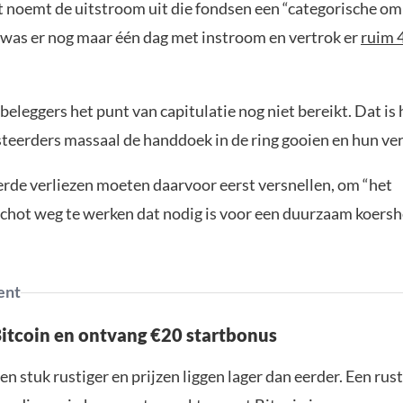
noemt de uitstroom uit die fondsen een “categorische om
 was er nog maar één dag met instroom en vertrok er
ruim 4
beleggers het punt van capitulatie nog niet bereikt. Dat i
teerders massaal de handdoek in de ring gooien en hun ve
erde verliezen moeten daarvoor eerst versnellen, om “het
hot weg te werken dat nodig is voor een duurzaam koershe
ent
Bitcoin en ontvang €20 startbonus
en stuk rustiger en prijzen liggen lager dan eerder. Een ru