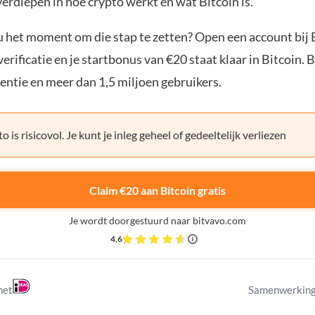
verdiepen in hoe crypto werkt en wat Bitcoin is.
ou het moment om die stap te zetten? Open een account bij 
erificatie en je startbonus van €20 staat klaar in Bitcoin. 
entie en meer dan 1,5 miljoen gebruikers.
o is risicovol. Je kunt je inleg geheel of gedeeltelijk verliezen
Claim €20 aan Bitcoin gratis
Je wordt doorgestuurd naar bitvavo.com
4,6
met
Samenwerking