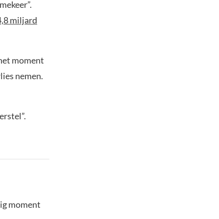
mekeer”.
,8 miljard
s het moment
rlies nemen.
rstel”.
stig moment