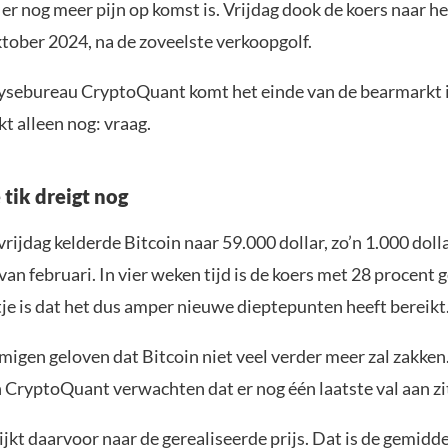
f er nog meer pijn op komst is. Vrijdag dook de koers naar he
ktober 2024, na de zoveelste verkoopgolf.
ysebureau CryptoQuant komt het einde van de bearmarkt i
t alleen nog: vraag.
 tik dreigt nog
rijdag kelderde Bitcoin naar 59.000 dollar, zo’n 1.000 doll
van februari. In vier weken tijd is de koers met 28 procent
je is dat het dus amper nieuwe dieptepunten heeft bereikt
migen geloven dat Bitcoin niet veel verder meer zal zakken
n CryptoQuant verwachten dat er nog één laatste val aan zi
jkt daarvoor naar de gerealiseerde prijs. Dat is de gemidd