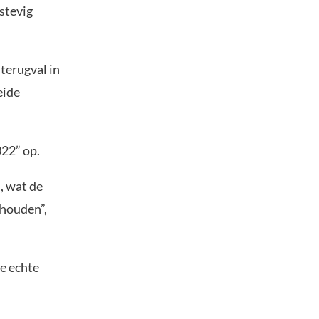
stevig
terugval in
eide
022” op.
, wat de
 houden”,
ie echte