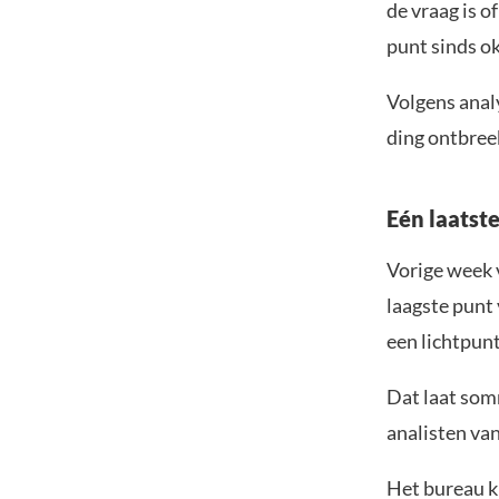
de vraag is o
punt sinds o
Volgens anal
ding ontbreek
Eén laatste
Vorige week v
laagste punt 
een lichtpunt
Dat laat som
analisten va
Het bureau ki