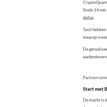
CryptoQuant 
Sinds 14 mei
dollar
.
Toch hebben 
waarop inves
De gerealise
aanbodoversc
Partnercont
Start met 
De markt is e