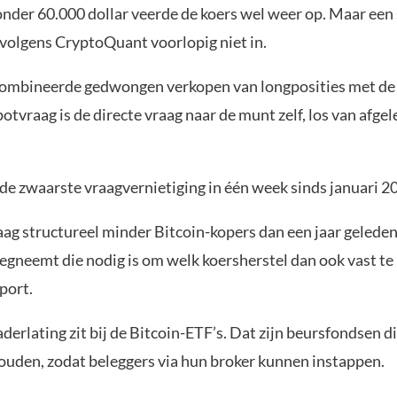
onder 60.000 dollar veerde de koers wel weer op. Maar een 
r volgens CryptoQuant voorlopig niet in.
ombineerde gedwongen verkopen van longposities met de 
otvraag is de directe vraag naar de munt zelf, los van afgel
de zwaarste vraagvernietiging in één week sinds januari 2
aag structureel minder Bitcoin-kopers dan een jaar geleden
egneemt die nodig is om welk koersherstel dan ook vast te
port.
derlating zit bij de Bitcoin-ETF’s. Dat zijn beursfondsen d
ouden, zodat beleggers via hun broker kunnen instappen.