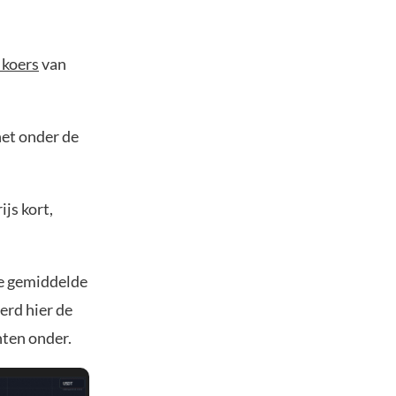
 koers
van
net onder de
js kort,
e gemiddelde
erd hier de
nten onder.