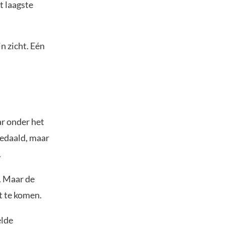
t laagste
n zicht. Eén
ar onder het
 gedaald, maar
.
. Maar de
t te komen.
elde