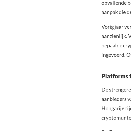
opvallende b
aanpak die d
Vorig jaar v
aanzienlijk.
bepaalde cry
ingevoerd. O
Platforms 
De strengere
aanbieders v
Hongarije tij
cryptomunten