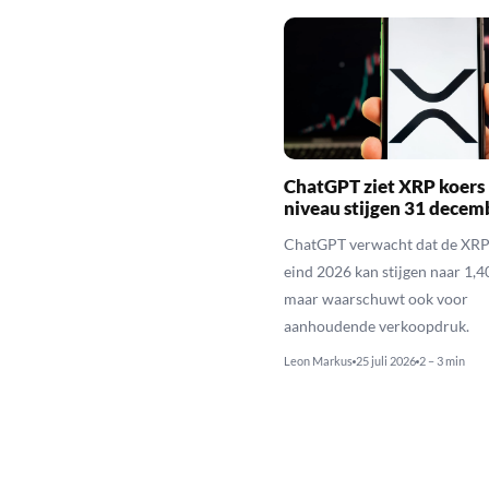
ChatGPT ziet XRP koers 
niveau stijgen 31 decem
ChatGPT verwacht dat de XRP
eind 2026 kan stijgen naar 1,40
maar waarschuwt ook voor
aanhoudende verkoopdruk.
Leon Markus
25 juli 2026
2 – 3 min