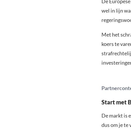
De Europese 
wel in lijn 
regeringswoo
Met het schra
koers te vare
strafrechteli
investeringe
Partnercont
Start met 
De markt is e
dus om je te 