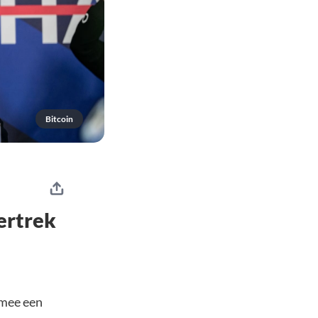
Bitcoin
ertrek
rmee een