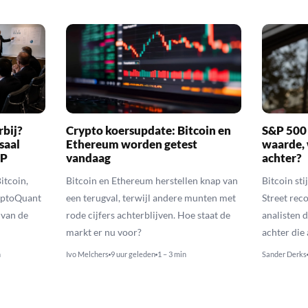
rbij?
Crypto koersupdate: Bitcoin en
S&P 500 
saal
Ethereum worden getest
waarde, 
RP
vandaag
achter?
itcoin,
Bitcoin en Ethereum herstellen knap van
Bitcoin sti
yptoQuant
een terugval, terwijl andere munten met
Street reco
 van de
rode cijfers achterblijven. Hoe staat de
analisten 
markt er nu voor?
achter die
n
Ivo Melchers
9 uur geleden
1 – 3 min
Sander Derks