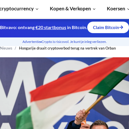
cryptocurrency
Kopen & Verkopen
Koersen
Bitvavo: ontvang
€20 startbonus
in Bitcoin.
Claim Bitcoin
Advertentie
Crypto is risicovol. Je kunt je inleg verliezen.
 Nieuws
Hongarije draait cryptoverbod terug na vertrek van Orban