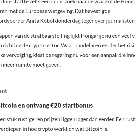
Unie startte zelfs een onderzoek naar de vraag of de Hong
waren met de Europese wetgeving. Dat bevestigde
rdvoerder Anita Kobol donderdag tegenover journalisten
ppen van de strafbaarstelling lijkt Hongarije nu een veel v
n richting de cryptosector. Waar handelaren eerder het risi
jke vervolging, kiest de regering nu voor een aanpak die in
n meer ruimte moet geven.
ent
Bitcoin en ontvang €20 startbonus
en stuk rustiger en prijzen liggen lager dan eerder. Een ru
verdiepen in hoe crypto werkt en wat Bitcoin is.