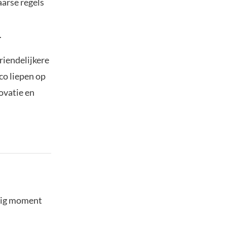
aarse regels
.
riendelijkere
co liepen op
novatie en
stig moment