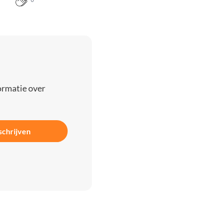
0
ormatie over
schrijven