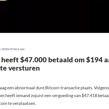
1-2020
19:56
1 min
 heeft $47.000 betaald om $194 
 te versturen
aag een abnormaal dure Bitcoin-transactie plaats. Volgens
om heeft iemand zojuist een vergoeding van $47.418 betaa
coin te verplaatsen.