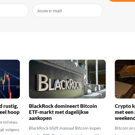
d rustig,
BlackRock domineert Bitcoin
Crypto k
veel hoop
ETF-markt met dagelijkse
met een 
aankopen
weekend
ersniveau.
BlackRock blijft massaal Bitcoin kopen
Bitcoin pro
igt volgens