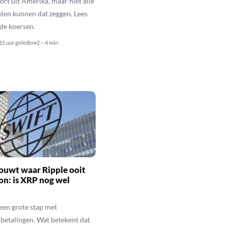
rt uit Amerika, maar niet alle
en kunnen dat zeggen. Lees
de koersen.
15 uur geleden
2 – 4 min
ouwt waar Ripple ooit
n: is XRP nog wel
een grote stap met
betalingen. Wat betekent dat