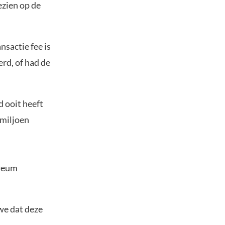
ezien op de
nsactie fee is
rd, of had de
d ooit heeft
 miljoen
ereum
we dat deze