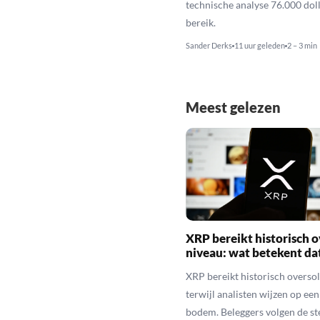
technische analyse 76.000 dol
bereik.
Sander Derks
11 uur geleden
2 – 3 min
Meest gelezen
XRP bereikt historisch o
niveau: wat betekent da
XRP bereikt historisch overso
terwijl analisten wijzen op ee
bodem. Beleggers volgen de st