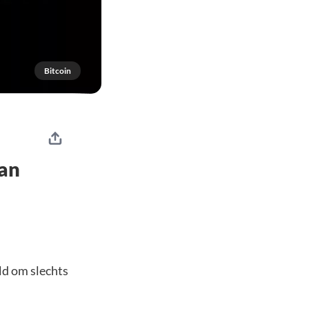
Bitcoin
aan
ld om slechts