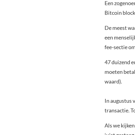
Een zogenoem
Bitcoin block
De meest waar
een menselijk
fee-sectie o
47 duizend eu
moeten betal
waard).
In augustus 
transactie. T
Als we kijken
juist gestaa