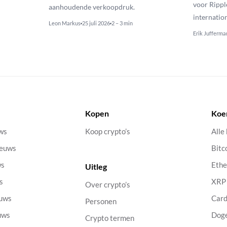
voor Rippl
aanhoudende verkoopdruk.
internatio
Leon Markus
25 juli 2026
2 – 3 min
Erik Jufferma
Kopen
Koe
uws
Koop crypto’s
Alle
ieuws
Bitc
ws
Eth
Uitleg
s
XRP
Over crypto’s
euws
Car
Personen
uws
Dog
Crypto termen