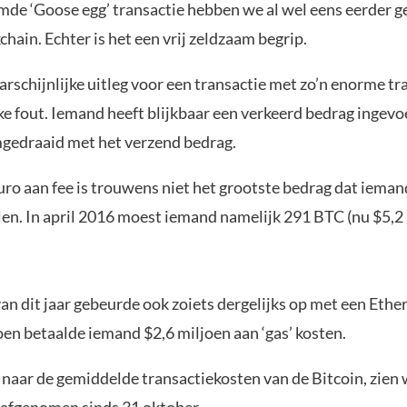
de ‘Goose egg’ transactie hebben we al wel eens eerder g
chain. Echter is het een vrij zeldzaam begrip.
schijnlijke uitleg voor een transactie met zo’n enorme tra
e fout. Iemand heeft blijkbaar een verkeerd bedrag ingevoe
mgedraaid met het verzend bedrag.
ro aan fee is trouwens niet het grootste bedrag dat ieman
en. In april 2016 moest iemand namelijk 291 BTC (nu $5,2
van dit jaar gebeurde ook zoiets dergelijks op met een Eth
oen betaalde iemand $2,6 miljoen aan ‘gas’ kosten.
 naar de gemiddelde transactiekosten van de Bitcoin, zien 
g afgenomen sinds 31 oktober.