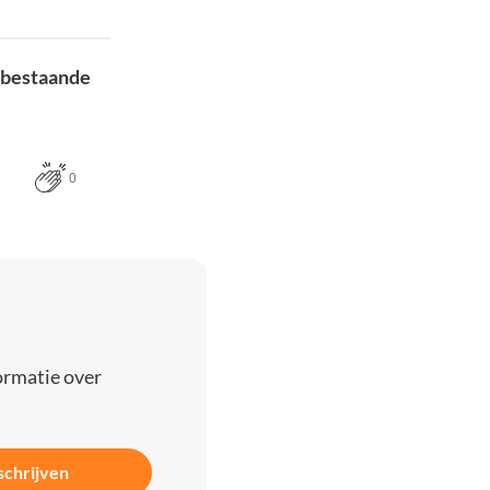
n bestaande
0
ormatie over
schrijven