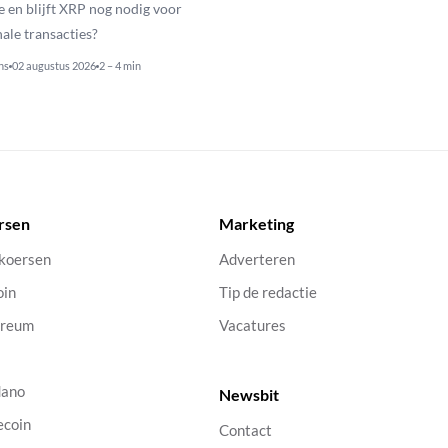
e en blijft XRP nog nodig voor
nale transacties?
ns
02 augustus 2026
2 – 4 min
rsen
Marketing
 koersen
Adverteren
oin
Tip de redactie
ereum
Vacatures
dano
Newsbit
ecoin
Contact