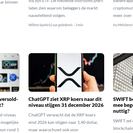
via zijn ETF. De nieuwste instroomcijfers
banenrappo
lar binnen
laten zien waarom beleggers de markt
cryptomunt
nauwlettend volgen.
meer over 
Willem Spork
12 uur geleden
1 – 3 min
Ivo Melchers
versold-
ChatGPT ziet XRP koers naar dit
SWIFT b
t?
niveau stijgen 31 december 2026
mee bego
nuttig?
ld-niveau
ChatGPT verwacht dat de XRP koers
SWIFT zet 
n mogelijke
eind 2026 kan stijgen naar 1,40 dollar,
blockchain
eun rond 1
maar waarschuwt ook voor