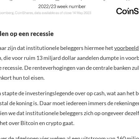
en op een recessie
ar zijn dat institutionele beleggers hiermee het
voorbeeld
, die voor ruim 13 miljard dollar aandelen dumpte in voor
e recessie. De renteverhogingen van de centrale banken zu
kort hun tol eisen.
 stapte de investeringslegende over op cash, wat aan het b
stal de koning is. Daar moet iedereen immers de rekening
ien we dat institutionele beleggers zich op ongeveer deze
het over Bitcoin en crypto gaat.
ver de afgelopen vier weken al een uitstroom van 160 miljo