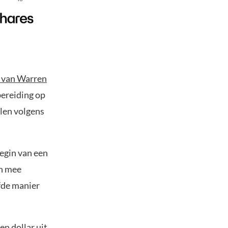
 van Warren
bereiding op
llen volgens
egin van een
en mee
lfde manier
en dollar uit