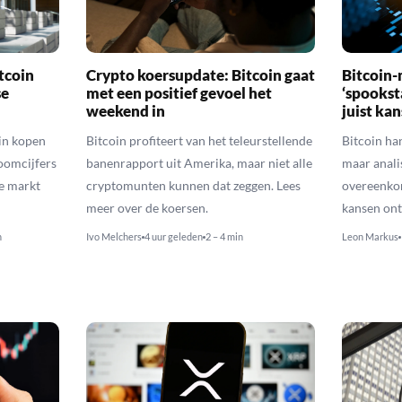
tcoin
Crypto koersupdate: Bitcoin gaat
Bitcoin-
se
met een positief gevoel het
‘spooksta
weekend in
juist kan
oin kopen
Bitcoin profiteert van het teleurstellende
Bitcoin han
roomcijfers
banenrapport uit Amerika, maar niet alle
maar anali
e markt
cryptomunten kunnen dat zeggen. Lees
overeenko
meer over de koersen.
kansen ont
n
Ivo Melchers
4 uur geleden
2 – 4 min
Leon Markus