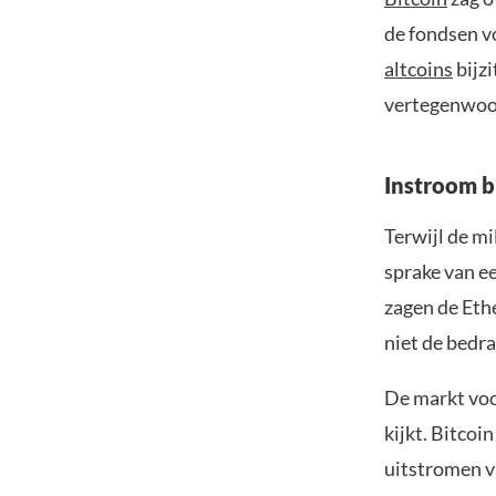
de fondsen vo
altcoins
bijzi
vertegenwoord
Instroom b
Terwijl de mi
sprake van e
zagen de Ethe
niet de bedra
De markt voor
kijkt. Bitcoi
uitstromen va