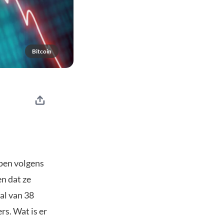
Bitcoin
open volgens
en dat ze
al van 38
rs. Wat is er