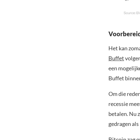
Voorbereid
Het kan zoma
Buffet
volgen
een mogelijk
Buffet binnen
Om die reden
recessie mee
betalen. Nu z
gedragen als 
Bitcoin
zag o