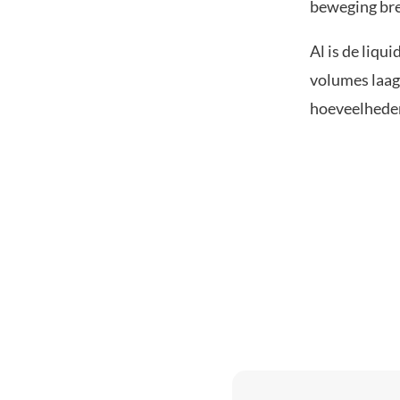
beweging br
Al is de liqu
volumes laag 
hoeveelheden