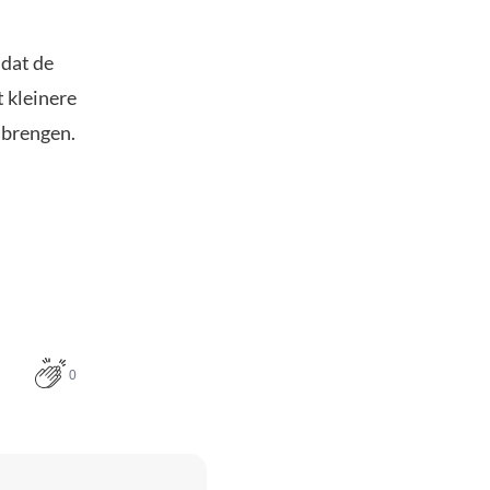
 dat de
t kleinere
 brengen.
0