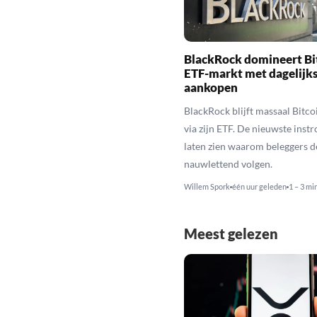
BlackRock domineert Bi
ETF-markt met dagelijk
aankopen
BlackRock blijft massaal Bitc
via zijn ETF. De nieuwste inst
laten zien waarom beleggers d
nauwlettend volgen.
Willem Spork
één uur geleden
1 – 3 mi
Meest gelezen