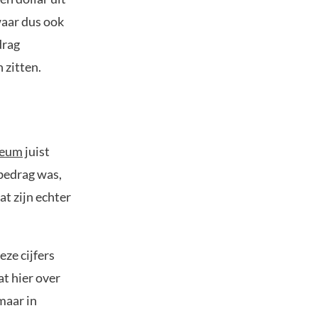
waar dus ook
drag
 zitten.
reum
juist
bedrag was,
t zijn echter
eze cijfers
at hier over
maar in