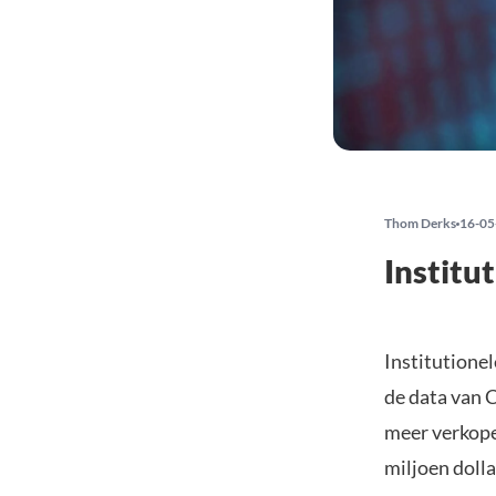
Thom Derks
16-05
Institu
Institutionel
de data van C
meer verkop
miljoen dolla