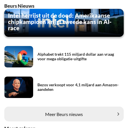
Beurs Nieuws
Intel herrijst uit de dood: Amerikaanse
chipkampioen krijgt tweede kans in AI-
race
Alphabet trekt 115 miljard dollar aan vraag
voor mega obligatie-uitgifte
Bezos verkoopt voor 4,1 miljard aan Amazon-
aandelen
Meer Beurs nieuws