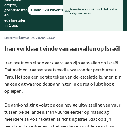
crypto,
Investeren is risicovol. Je kunt je
grondstoffen
Claim €20 zilver
Ad
inleg verliezen.
en
edelmetalen
in 1 app
Leon Markus
08-06-2026
13:33
Iran verklaart einde van aanvallen op Israël
Iran heeft een einde verklaard aan zijn aanvallen op Israël.
Dat melden Iraanse staatsmedia, waaronder persbureau
Fars. Het zou een eerste teken van de-escalatie kunnen zijn,
na een dag waarop de spanningen in de regio juist hoog
opliepen.
De aankondiging volgt op een hevige uitwisseling van vuur
tussen beide landen. Iran vuurde eerder op maandag
meerdere salvo’s raketten af richting Israël, dat op zijn
beurt militaire doelen in het westen en midden van Iran