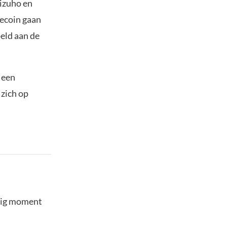
zuho en
lecoin gaan
eld aan de
 een
zich op
stig moment