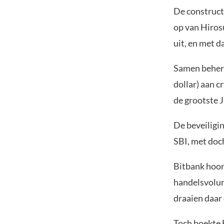
De construct
op van Hiros
uit, en met d
Samen behere
dollar) aan c
de grootste 
De beveiligi
SBI, met doch
Bitbank hoort
handelsvolum
draaien daar
Toch boekte B