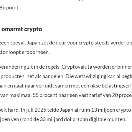
Bitpoint.
n omarmt crypto
geen toeval. Japan zet de deur voor crypto steeds verder o
ctor loopt erdoorheen.
verandering zit in de regels. Cryptovaluta worden er binne
e producten, net als aandelen. Die wetswijziging kan al beg
an en gaat naar verluidt samen met een fikse belastingver
 van maximaal 55 procent naar een vast tarief van 20 proce
it hard. In juli 2025 telde Japan al ruim 13 miljoen crypt
ljoen yen (rond de 33 miljard dollar) aan digitale munten.