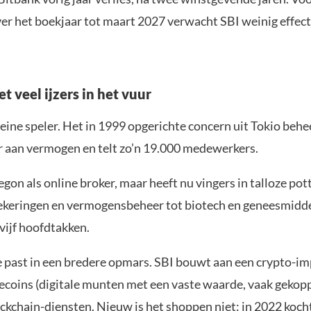
ver het boekjaar tot maart 2027 verwacht SBI weinig effect
t veel ijzers in het vuur
leine speler. Het in 1999 opgerichte concern uit Tokio beh
ar aan vermogen en telt zo’n 19.000 medewerkers.
egon als online broker, maar heeft nu vingers in talloze pot
ekeringen en vermogensbeheer tot biotech en geneesmidd
 vijf hoofdtakken.
past in een bredere opmars. SBI bouwt aan een crypto-i
lecoins (digitale munten met een vaste waarde, vaak gekop
ockchain-diensten. Nieuw is het shoppen niet: in 2022 kocht