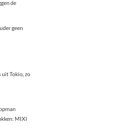
ggen de
ouder geen
 uit Tokio, zo
 topman
rokken: MIXI