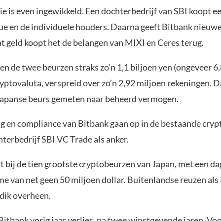
ie is even ingewikkeld. Een dochterbedrijf van SBI koopt e
ue en de individuele houders. Daarna geeft Bitbank nieuw
at geld koopt het de belangen van MIXI en Ceres terug.
n de twee beurzen straks zo’n 1,1 biljoen yen (ongeveer 6,
ryptovaluta, verspreid over zo’n 2,92 miljoen rekeningen. 
Japanse beurs gemeten naar beheerd vermogen.
ng en compliance van Bitbank gaan op in de bestaande cryp
terbedrijf SBI VC Trade als anker.
 bij de tien grootste cryptobeurzen van Japan, met een da
e van net geen 50 miljoen dollar. Buitenlandse reuzen als
 dik overheen.
itbank vorig jaar verlies, na twee winstgevende jaren. Voo