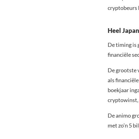
cryptobeurs 
Heel Japa
De timing is 
financiële se
De grootste 
als financiël
boekjaar inga
cryptowinst,
De animo groe
met zo’n 5 bi