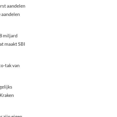
erst aandelen
e aandelen
8 miljard
Dat maakt SBI
to-tak van
gelijks
 Kraken
r zijn eigen