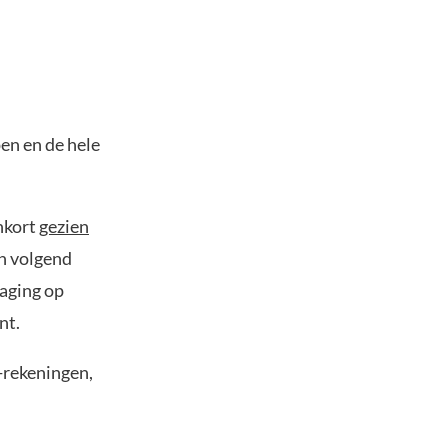
pen en de hele
nkort
gezien
in volgend
laging op
nt.
o-rekeningen,