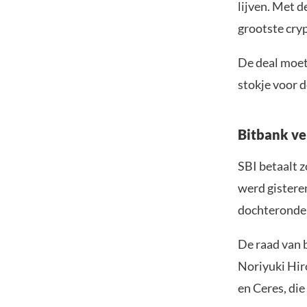
lijven. Met 
grootste cry
De deal moet
stokje voor 
Bitbank ve
SBI betaalt z
werd gister
dochteronde
De raad van b
Noriyuki Hir
en Ceres, die