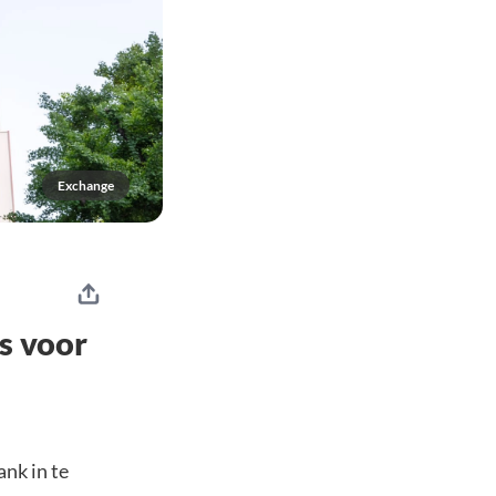
Exchange
s voor
ank in te