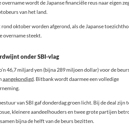
de overname wordt de Japanse financiële reus naar eigen ze
ptobeurs van het land.
 rond oktober worden afgerond, als de Japanse toezichth
de overname steekt.
rdwijnt onder SBI-vlag
o’n 46,7 miljard yen (bijna 289 miljoen dollar) voor de beurs
en
aangekondigd
. Bitbank wordt daarmee een volledige
rneming.
estuur van SBI gaf donderdag groen licht. Bij de deal zijn
osue, kleinere aandeelhouders en twee grote partijen bet
 samen bijna de helft van de beurs bezitten.