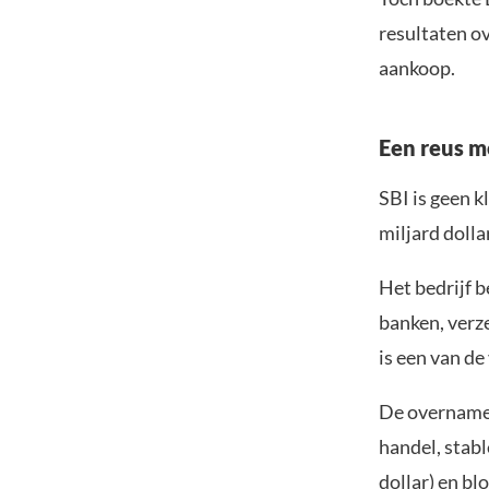
resultaten o
aankoop.
Een reus me
SBI is geen k
miljard doll
Het bedrijf b
banken, verz
is een van de
De overname 
handel, stab
dollar) en bl