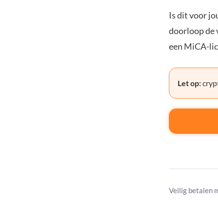
Is dit voor j
doorloop de v
een MiCA-lic
Let op:
crypt
Veilig betalen 