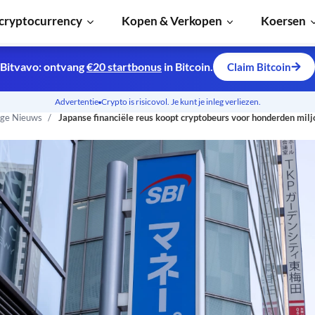
cryptocurrency
Kopen & Verkopen
Koersen
Bitvavo: ontvang
€20 startbonus
in Bitcoin.
Claim Bitcoin
Advertentie
Crypto is risicovol. Je kunt je inleg verliezen.
ge Nieuws
Japanse financiële reus koopt cryptobeurs voor honderden mil