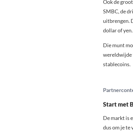
Ook de groot
SMBC, de dri
uitbrengen. 
dollar of yen.
Die munt moe
wereldwijde 
stablecoins.
Partnercont
Start met 
De markt is e
dus om je te 