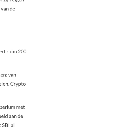
 van de
eert ruim 200
ten: van
elen. Crypto
mperium met
peld aan de
 SBI al