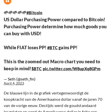
🌱🌱🌱🌱🌱
#Bitcoin
US Dollar Purchasing Power compared to Bitcoin!
Purchasing Power determine how much goods you
can buy with USD!
While FIAT loses PP!
gains PP!
#BTC
This is the zoomed out Macro chart you need to
keep in mind!
$BTC
pic.twitter.com/W8upXq8GPm
— Seth (@seth_fin)
April 4, 2023
De blauwe lijn in de grafiek vertegenwoordigt de
koopkracht van de Amerikaanse dollar vanaf de jaren 70
van de vorige eeuw. Destijds werd de goudstandaard
losgelaten en werd de Amerikaanse dollar in feite een