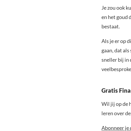
Je zou ook ku
en het goud 
bestaat.
Als je er op 
gaan, dat als
sneller bij in
veelbesproke
Gratis Fin
Wil jij op de
leren over d
Abonneer je 