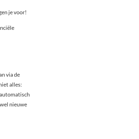
gen je voor!
anciële
an via de
iet alles:
 automatisch
zowel nieuwe