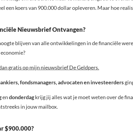
l een koers van 900.000 dollar opleveren. Maar hoe realist
anciële Nieuwsbrief Ontvangen?
 hoogte blijven van alle ontwikkelingen in de financiële wer
e economie?
dan gratis op mijn nieuwsbrief De Geldpers.
bankiers, fondsmanagers, advocaten en investeerders
gin
g
en
donderdag
krijg jij alles wat je moet weten over de fin
tstreeks in jouw mailbox.
ar $900.000?