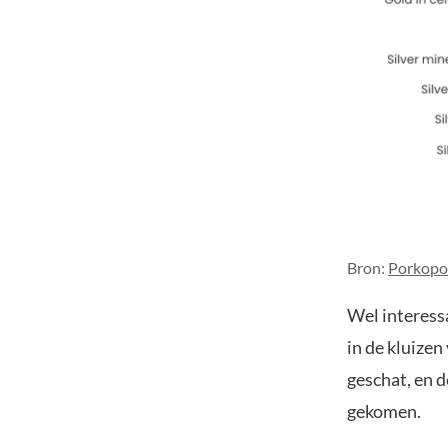
Bron:
Porkopo
Wel interessa
in de kluizen
geschat, en d
gekomen.