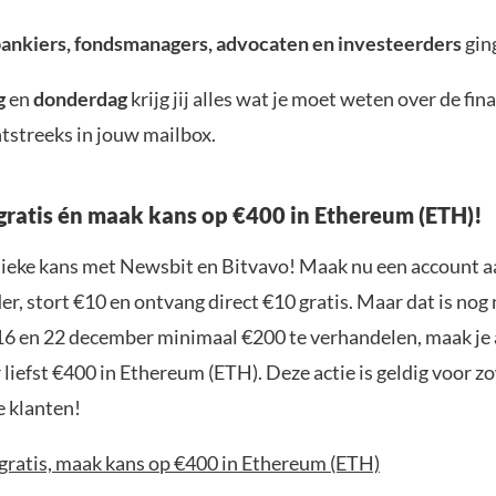
bankiers, fondsmanagers, advocaten en investeerders
gin
g
en
donderdag
krijg jij alles wat je moet weten over de fin
tstreeks in jouw mailbox.
gratis én maak kans op €400 in Ethereum (ETH)!
nieke kans met Newsbit en Bitvavo! Maak nu een account a
r, stort €10 en ontvang direct €10 gratis. Maar dat is nog n
16 en 22 december minimaal €200 te verhandelen, maak je
liefst €400 in Ethereum (ETH). Deze actie is geldig voor 
e klanten!
 gratis, maak kans op €400 in Ethereum (ETH)