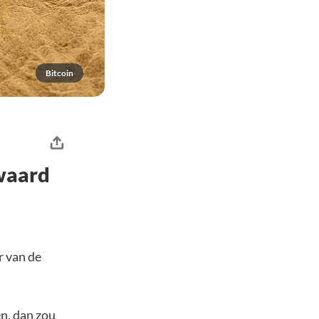
Bitcoin
waard
r van de
en, dan zou