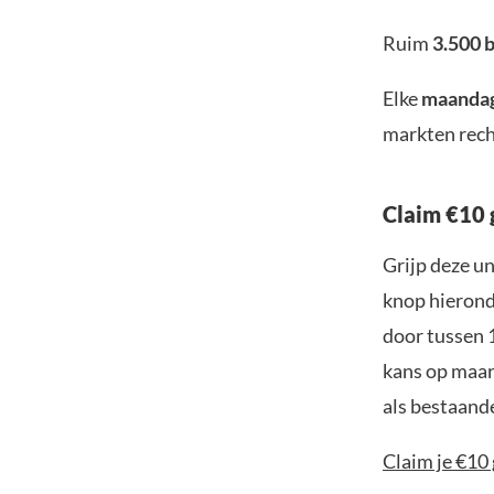
Ruim
3.500 
Elke
maanda
markten rech
Claim €10 
Grijp deze u
knop hieronde
door tussen 
kans op maar 
als bestaand
Claim je €10