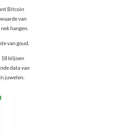
unt Bitcoin
e waarde van
e nek hangen.
hte van goud.
 18 biljoen
ande data van
in juwelen.