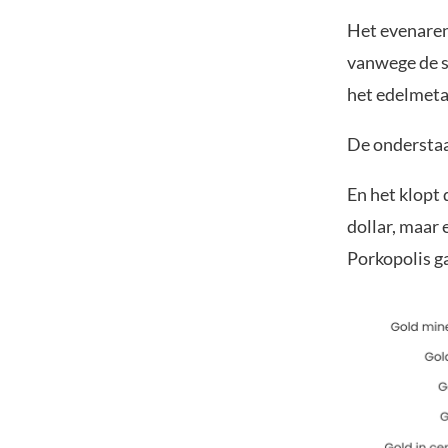
Het evenaren 
vanwege de s
het edelmetaa
De onderstaan
En het klopt 
dollar, maar 
Porkopolis ga