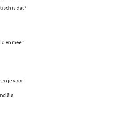
isch is dat?
eld en meer
gen je voor!
anciële