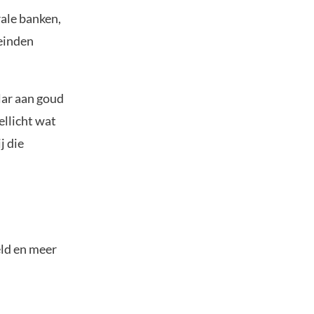
rale banken,
leinden
llar aan goud
ellicht wat
j die
eld en meer