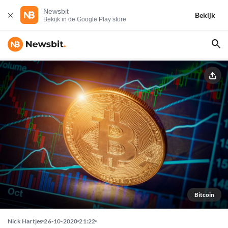
Newsbit
Bekijk
Bekijk in de Google Play store
Bitcoin
Nick Hartjes
26-10-2020
21:22