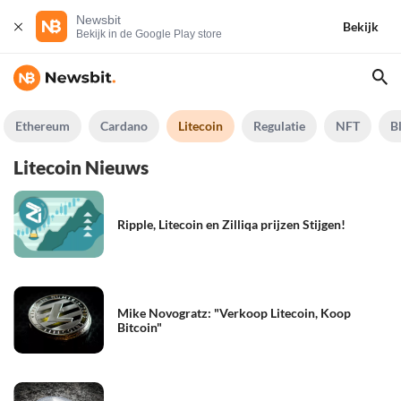
Newsbit
Bekijk
Bekijk in de Google Play store
Ethereum
Cardano
Litecoin
Regulatie
NFT
B
Litecoin Nieuws
Ripple, Litecoin en Zilliqa prijzen Stijgen!
Mike Novogratz: "Verkoop Litecoin, Koop
Bitcoin"