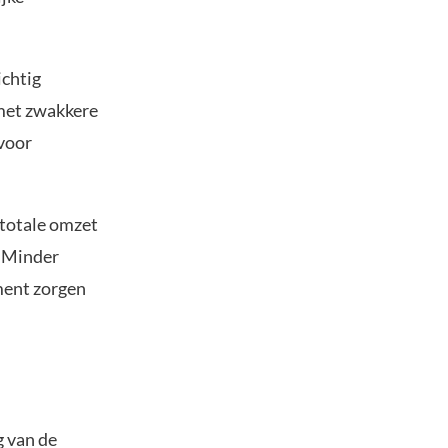
ichtig
 met zwakkere
 voor
totale omzet
. Minder
ment zorgen
g van de