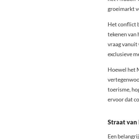
groeimarkt v
Het conflict
tekenen van 
vraag vanuit 
exclusieve m
Hoewel het M
vertegenwoor
toerisme, ho
ervoor dat c
Straat van
Een belangri