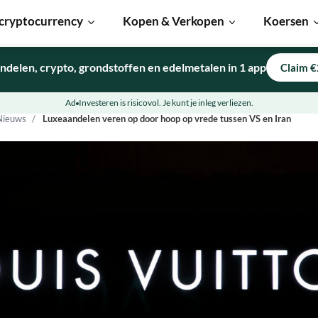
cryptocurrency
Kopen & Verkopen
Koersen
ndelen, crypto, grondstoffen en edelmetalen in 1 app
Claim €
Ad
Investeren is risicovol. Je kunt je inleg verliezen.
Nieuws
Luxeaandelen veren op door hoop op vrede tussen VS en Iran