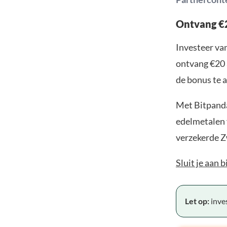
Ontvang €2
Investeer van
ontvang €20 
de bonus te a
Met Bitpanda
edelmetalen v
verzekerde Z
Sluit je aan 
Let op:
inves