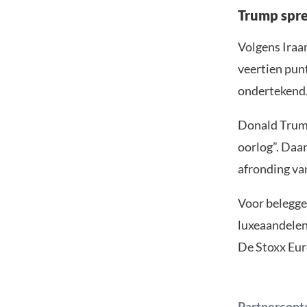
Trump spre
Volgens Iraa
veertien pun
ondertekend
Donald Trump
oorlog”. Daar
afronding va
Voor belegge
luxeaandelen
De Stoxx Eur
Partnercont