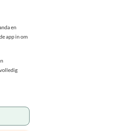
panda en
 de app in om
en
volledig