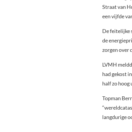
Straat van H
een vijfde v
De feitelijke
de energiepri
zorgen over 
LVMH meldde 
had gekost i
half zo hoog 
Topman Berna
“wereldcatast
langdurige o