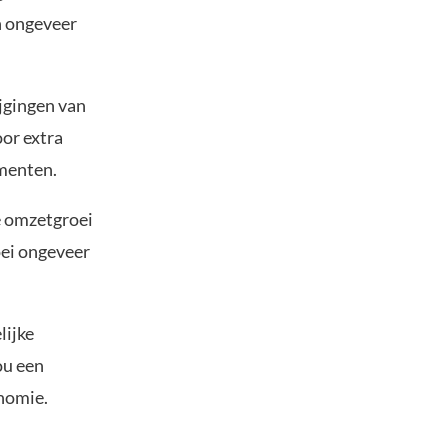
n ongeveer
ijgingen van
oor extra
menten.
e omzetgroei
oei ongeveer
lijke
ou een
nomie.