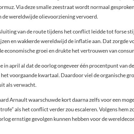
ormuz. Via deze smalle zeestraat wordt normaal gesproke
an de wereldwijde olievoorziening vervoerd.
 sluiting van de route tijdens het conflict leidde tot forse st
jzen en wakkerde wereldwijd de inflatie aan. Dat zorgde v
de economische groei en drukte het vertrouwen van consu
in april al dat de oorlog ongeveer één procentpunt van d
n het voorgaande kwartaal. Daardoor viel de organische gr
uit als verwacht.
rd Arnault waarschuwde kort daarna zelfs voor een moge
rofe” als het conflict verder zou escaleren. Volgens hem z
orlog ernstige gevolgen kunnen hebben voor de wereldeco