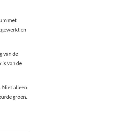
dum met
itgewerkt en
g van de
 is van de
 Niet alleen
eurde groen.