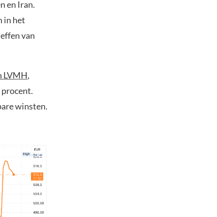
n en Iran.
 in het
heffen van
an LVMH
,
 procent.
bare winsten.