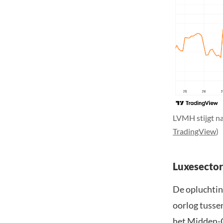
LVMH stijgt na
TradingView
)
Luxesector
De opluchting
oorlog tussen
het Midden-O