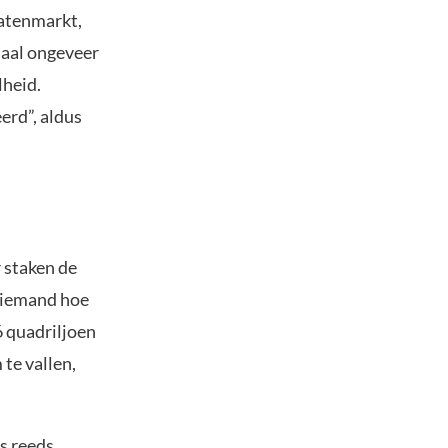
vatenmarkt,
naal ongeveer
lheid.
erd”, aldus
 staken de
 niemand hoe
6 quadriljoen
 te vallen,
s reeds