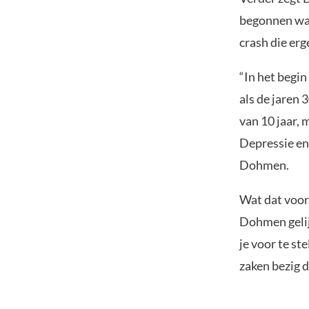
begonnen was
crash die erg
“In het begin
als de jaren
van 10 jaar, 
Depressie en 
Dohmen.
Wat dat voo
Dohmen gelij
je voor te st
zaken bezig d