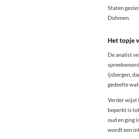
Staten gezien
Dohmen.
Het topje v
De analist ve
spreekwoordel
ijsbergen, da
gedeelte wat
Verder wijst 
beperkt is to
oud en ging i
wordt een int