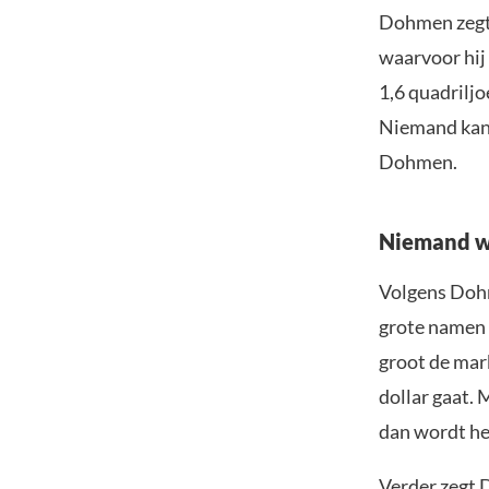
Dohmen zegt 
waarvoor hij
1,6 quadriljo
Niemand kan z
Dohmen.
Niemand we
Volgens Dohm
grote namen 
groot de mark
dollar gaat. 
dan wordt het
Verder zegt 