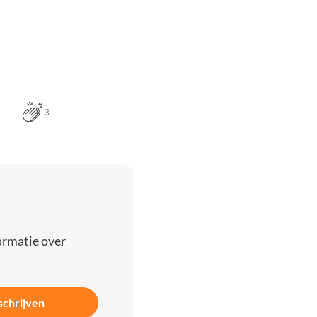
3
ormatie over
schrijven