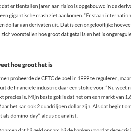
dat er tientallen jaren aan risico is opgebouwd in de deri
 een gigantische crash ziet aankomen. “Er staan internatio
en dollar aan derivaten uit. Dat is een ongelooflijke hoevee
ich voorstellen hoe groot dat getal is en het is ongeregule
et hoe groot het is
en probeerde de CFTC de boel in 1999 te reguleren, maar
uit de financiële industrie daar een stokje voor. “Nu weet
t precies is. Mijn beste gok is dat het om een markt van 1,
Maar het kan ook 2 quadriljoen dollar zijn. Als dat begint om
 als domino-day”, aldus de analist.
Dohmen dat hij geld opnam bij de banken voordat deze crisi