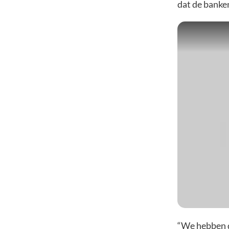
dat de banken
“We hebben d