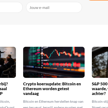
rbij?
Crypto koersupdate: Bitcoin en
S&P 500 
saal
Ethereum worden getest
waarde, 
RP
vandaag
achter?
itcoin,
Bitcoin en Ethereum herstellen knap van
Bitcoin sti
yptoQuant
een terugval, terwijl andere munten met
Street reco