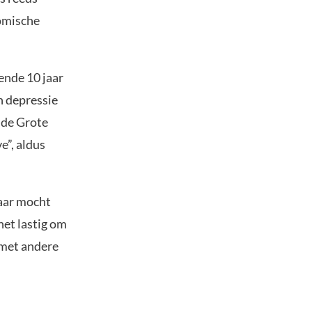
nomische
mende 10 jaar
n depressie
n de Grote
e”, aldus
Maar mocht
het lastig om
 met andere