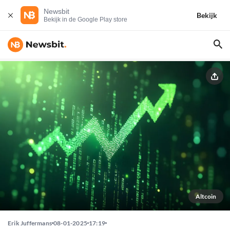
Newsbit
Bekijk
Bekijk in de Google Play store
Altcoin
Erik Juffermans
08-01-2025
17:19