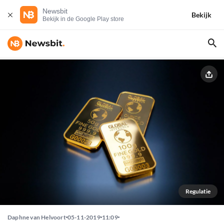
Newsbit
Bekijk
Bekijk in de Google Play store
Regulatie
Daphne van Helvoort
05-11-2019
11:09