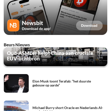
Beurs Nieuws
Oud-ASML’er helpt China aan cruciale
EUV-lichtbron
Elon Musk toont Terafab: “het duurste
gebouw op aarde”
Michael Burry short Oracle en Nederlands AI-