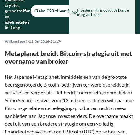
crypto,
Investeren is risicovol. Je kunt je
grondstoffen
Claim €20 zilver
Ad
inleg verliezen.
en
edelmetalen
in 1 app
Willem Spork
12-06-2026
21:17
Metaplanet breidt Bitcoin-strategie uit met
overname van broker
Het Japanse Metaplanet, inmiddels een van de grootste
beursgenoteerde Bitcoin-bedrijven ter wereld, breidt zijn
activiteiten verder uit. Het bedrijf
neemt
effectenmakelaar
Siiibo Securities over voor 13 miljoen dollar en wil daarmee
Bitcoin-gerelateerde beleggingsproducten rechtstreeks
aanbieden aan Japanse investeerders. De overname maakt
deel uit van een bredere strategie om een volledig
financieel ecosysteem rond Bitcoin (
BTC
) op te bouwen.