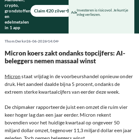
crypto,
Investeren is risicovol. Je kunt je
grondstoffen
Claim €20 zilver
Ad
inleg verliezen.
en
edelmetalen
in 1 app
Thom Derks
26-06-2026
14:04
Micron koers zakt ondanks topcijfers: AI-
beleggers nemen massaal winst
Micron
staat vrijdag in de voorbeurshandel opnieuw onder
druk. Het aandeel daalde bijna 5 procent, ondanks de
extreem sterke kwartaalcijfers van eerder deze week.
De chipmaker rapporteerde juist een omzet die ruim vier
keer hoger lag dan een jaar eerder. Micron rekent
bovendien voor het huidige kwartaal op ongeveer 50
miljard dollar omzet, tegenover 11,3 miljard dollar een jaar
geleden. Toch nemen beleggers winst.