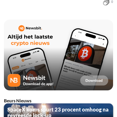
0
Beurs Nieuws
SpaceX koers spurt 23 procent omhoog na
gevreesde lock-up