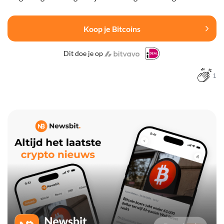
Koop je Bitcoins
Dit doe je op
1