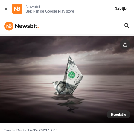
Newsbit
Bekijk
Bekijk in de Google Play store
Regulatie
Sander Derks
14-05-2023
19:35