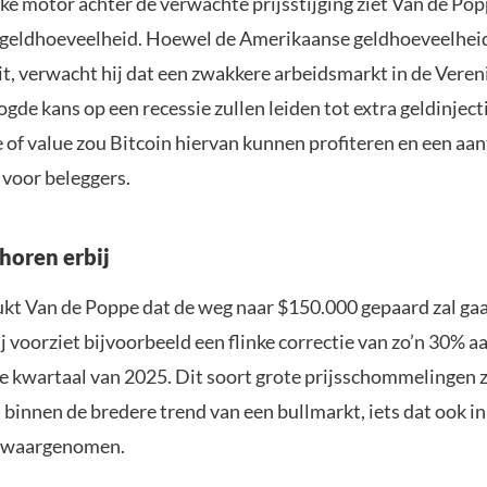
ke motor achter de verwachte prijsstijging ziet Van de Pop
 geldhoeveelheid. Hoewel de Amerikaanse geldhoeveelhe
it, verwacht hij dat een zwakkere arbeidsmarkt in de Veren
gde kans op een recessie zullen leiden tot extra geldinjecti
 of value zou Bitcoin hiervan kunnen profiteren en een aan
 voor beleggers.
horen erbij
kt Van de Poppe dat de weg naar $150.000 gepaard zal ga
j voorziet bijvoorbeeld een flinke correctie van zo’n 30% a
te kwartaal van 2025. Dit soort grote prijsschommelingen z
binnen de bredere trend van een bullmarkt, iets dat ook in
s waargenomen.