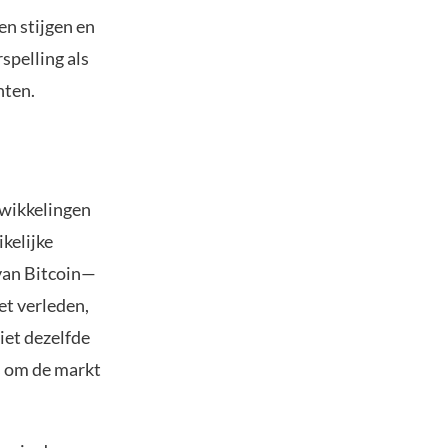
n stijgen en
spelling als
nten.
wikkelingen
ikelijke
 van Bitcoin—
et verleden,
iet dezelfde
is om de markt