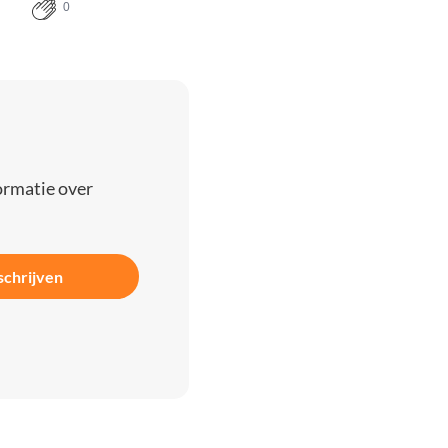
0
ormatie over
schrijven