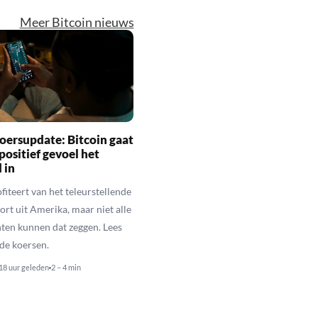
Meer Bitcoin nieuws
oersupdate: Bitcoin gaat
positief gevoel het
 in
fiteert van het teleurstellende
rt uit Amerika, maar niet alle
en kunnen dat zeggen. Lees
de koersen.
18 uur geleden
2 – 4 min