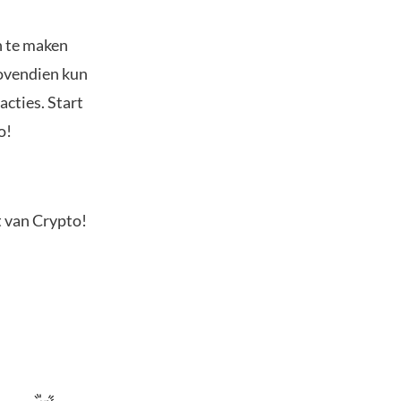
n te maken
Bovendien kun
acties. Start
o!
t van Crypto!