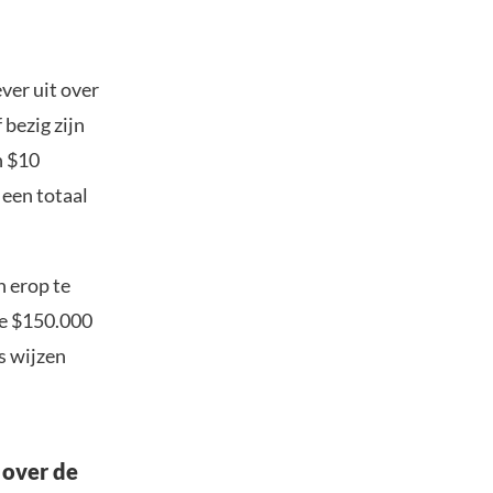
ver uit over
 bezig zijn
n $10
 een totaal
n erop te
de $150.000
s wijzen
 over de