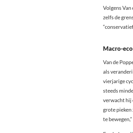
Volgens Van 
zelfs de gre
“conservatie
Macro-econ
Van de Poppe
als veranderi
vierjarige c
steeds minder
verwacht hij 
grote pieken 
te bewegen,”