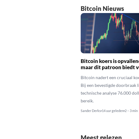
Bitcoin Nieuws
Bitcoin koers is opvallen
maar dit patroon biedt 
Bitcoin nadert een cruciaal ko
Bij een bevestigde doorbraak l
technische analyse 76.000 dol
bereik.
Sander Derks
14 uur geleden
2 – 3 min
Meest gelezen