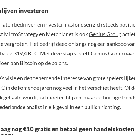
blijven investeren
laten bedrijven en investeringsfondsen zich steeds positie
st MicroStrategy en Metaplanet is ook
Genius Group
actief
te vergroten. Het bedrijf deed onlangs nog een aankoop va
d voor 319,4 BTC. Met deze stap streeft Genius Group naar
joen aan Bitcoin op de balans.
s visie en de toenemende interesse van grote spelers lijke
C in de komende jaren nog veel in het verschiet heeft. Of 
k gehaald wordt, zal moeten blijken, maar de huidige trend
derlandse analist in elk geval in een bullish richting.
aag nog €10 gratis en betaal geen handelskosten