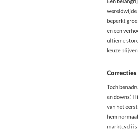
Een belangrij
wereldwijde
beperkt groe
en een verhoo
ultieme store
keuze blijven
Correcties 
Toch benadru
en downs’. Hi
van het eers
hem normaal 
marktcycli i