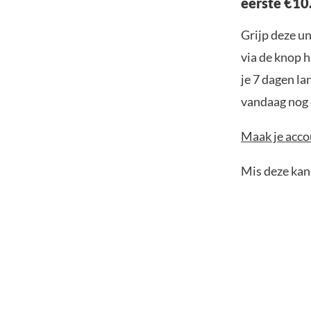
eerste €10
Grijp deze u
via de knop h
je 7 dagen la
vandaag nog e
Maak je accou
Mis deze kans