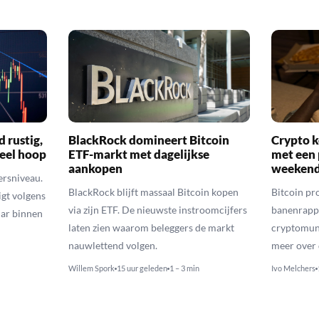
d rustig,
BlackRock domineert Bitcoin
Crypto k
veel hoop
ETF-markt met dagelijkse
met een 
aankopen
weekend
ersniveau.
BlackRock blijft massaal Bitcoin kopen
Bitcoin pro
igt volgens
via zijn ETF. De nieuwste instroomcijfers
banenrappo
lar binnen
laten zien waarom beleggers de markt
cryptomunt
nauwlettend volgen.
meer over 
Willem Spork
15 uur geleden
1 – 3 min
Ivo Melchers