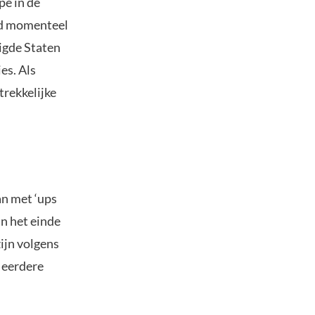
pe in de
id momenteel
igde Staten
es. Als
trekkelijke
an met ‘ups
an het einde
ijn volgens
 eerdere