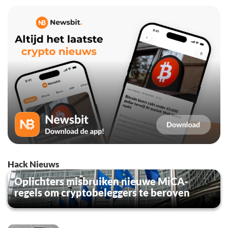
Hack Nieuws
Oplichters misbruiken nieuwe MiCA-
regels om cryptobeleggers te beroven