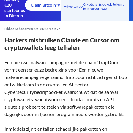
Crypto is risicovol. Je kunt
€20
Claim Bitcoin
Advertentie
je inleg verliezen.
startbonus
in Bitcoin.
Hidde Scheper
25-05-2026
15:57
Hackers misbruiken Claude en Cursor om
cryptowallets leeg te halen
Een nieuwe malwarecampagne met de naam ‘TrapDoor’
vormt een serieuze bedreiging voor Een nieuwe
malwarecampagne genaamd TrapDoor richt zich gericht op
ontwikkelaars in de crypto- en AI-sector.
Cybersecuritybedrijf Socket
waarschuwt
dat de aanval
cryptowallets, wachtwoorden, cloudaccounts en API-
sleutels probeert te stelen via softwarepakketten die
dagelijks door miljoenen programmeurs worden gebruikt.
Inmiddels zijn tientallen schadelijke pakketten en