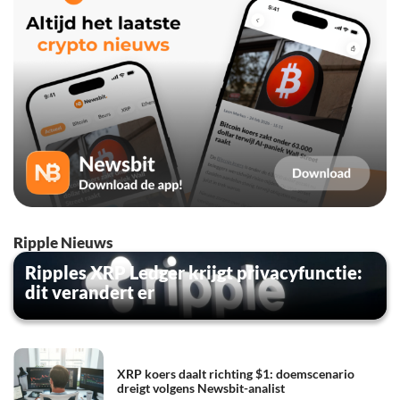
Ripple Nieuws
Ripples XRP Ledger krijgt privacyfunctie:
dit verandert er
XRP koers daalt richting $1: doemscenario
dreigt volgens Newsbit-analist