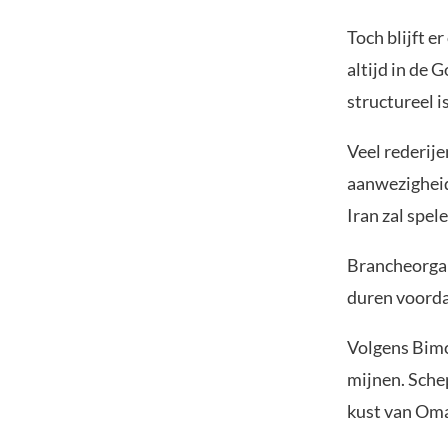
Toch blijft 
altijd in de 
structureel i
Veel rederije
aanwezigheid 
Iran zal spel
Brancheorgan
duren voorda
Volgens Bimc
mijnen. Sche
kust van Oma