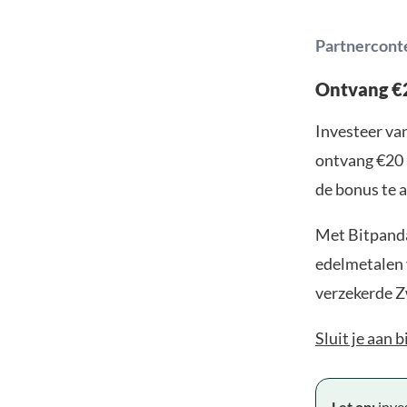
Partnercont
Ontvang €2
Investeer van
ontvang €20 
de bonus te a
Met Bitpanda
edelmetalen v
verzekerde Z
Sluit je aan 
Let op:
inves