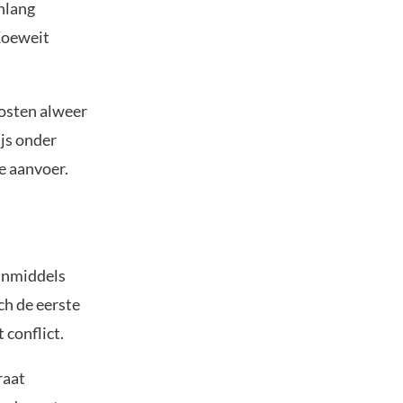
nlang
 Koeweit
Oosten alweer
ijs onder
e aanvoer.
 inmiddels
ch de eerste
 conflict.
raat