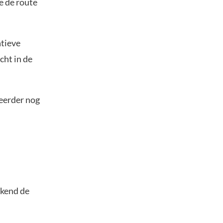
e de route
atieve
cht in de
 eerder nog
ekend de