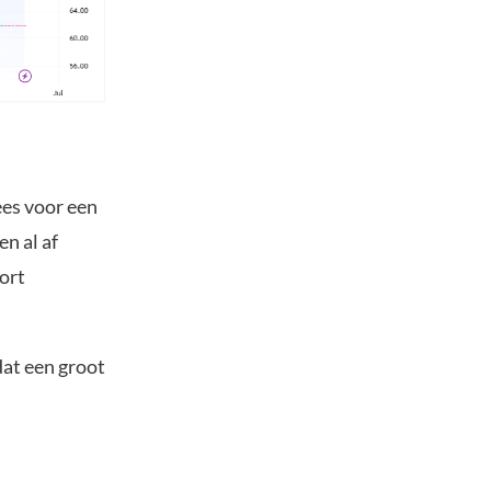
ees voor een
n al af
ort
dat een groot