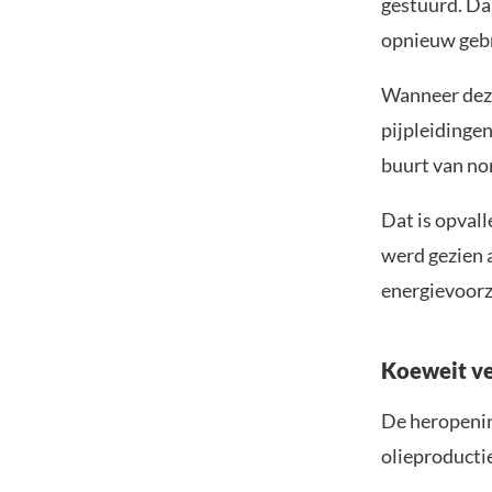
gestuurd. Da
opnieuw geb
Wanneer deze
pijpleidinge
buurt van no
Dat is opvall
werd gezien 
energievoorz
Koeweit ve
De heropenin
olieproductie