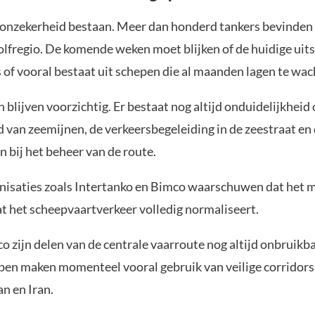
er onzekerheid bestaan. Meer dan honderd tankers bevinden
Golfregio. De komende weken moet blijken of de huidige ui
s of vooral bestaat uit schepen die al maanden lagen te wac
n blijven voorzichtig. Er bestaat nog altijd onduidelijkheid
van zeemijnen, de verkeersbegeleiding in de zeestraat en d
en bij het beheer van de route.
isaties zoals Intertanko en Bimco waarschuwen dat het 
t het scheepvaartverkeer volledig normaliseert.
o zijn delen van de centrale vaarroute nog altijd onbruik
pen maken momenteel vooral gebruik van veilige corridors
n en Iran.