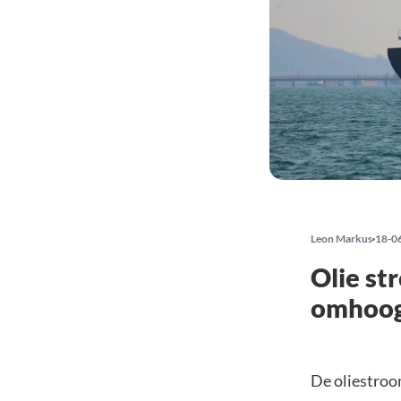
Leon Markus
18-0
Olie st
omhoog,
De oliestroo