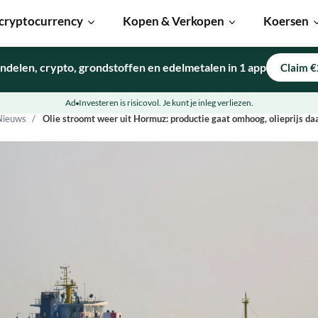
cryptocurrency
Kopen & Verkopen
Koersen
ndelen, crypto, grondstoffen en edelmetalen in 1 app
Claim €
Ad
Investeren is risicovol. Je kunt je inleg verliezen.
Nieuws
Olie stroomt weer uit Hormuz: productie gaat omhoog, olieprijs daa