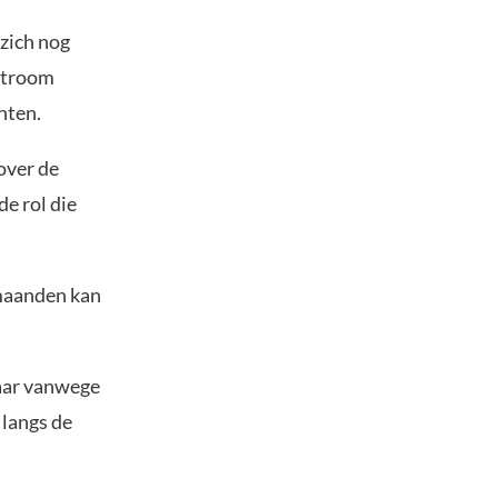
 zich nog
tstroom
hten.
 over de
e rol die
maanden kan
baar vanwege
 langs de