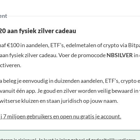
ent
0 aan fysiek zilver cadeau
af €100 in aandelen, ETF’s, edelmetalen of crypto via Bit
aan fysiek zilver cadeau. Voer de promocode
NBSILVER
in
ctiveren.
 beleg je eenvoudig in duizenden aandelen, ETF’s, crypto 
anuit één app. Je goud en zilver worden veilig bewaard in 
witserse kluizen en staan juridisch op jouw naam.
bij 7 miljoen gebruikers en open nu gratis je account.
teren is risicovol. Je kunt je inleg geheel of gedeeltelijk verliezen