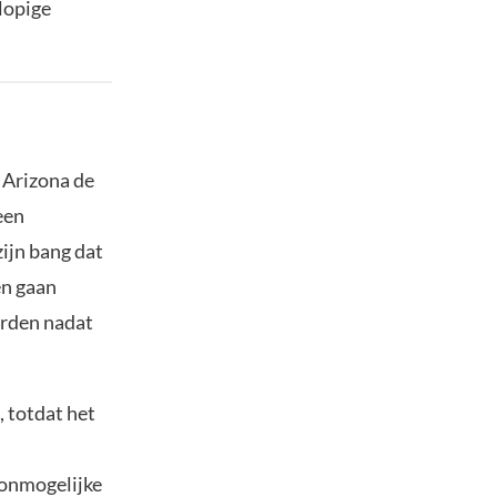
lopige
n Arizona de
een
ijn bang dat
en gaan
orden nadat
 totdat het
n onmogelijke