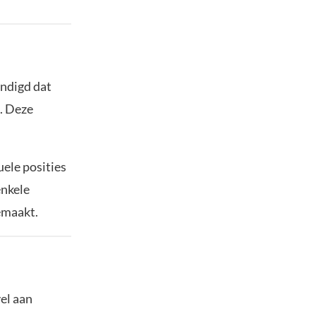
ndigd dat
. Deze
uele posities
enkele
emaakt.
el aan