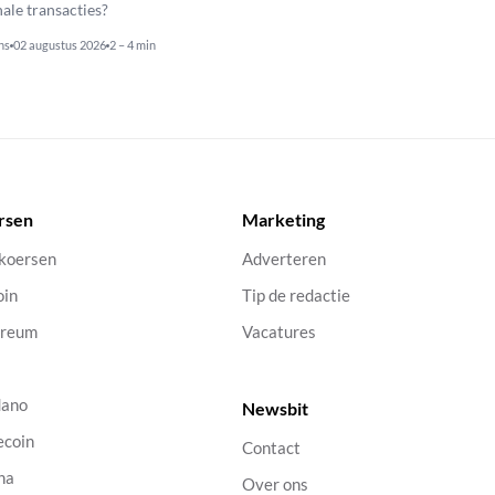
nale transacties?
ns
02 augustus 2026
2 – 4 min
rsen
Marketing
 koersen
Adverteren
oin
Tip de redactie
ereum
Vacatures
dano
Newsbit
ecoin
Contact
na
Over ons