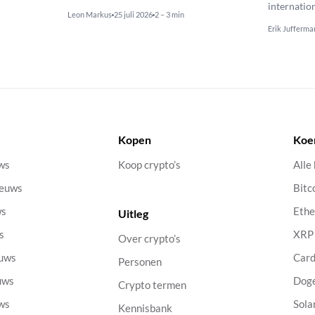
internatio
Leon Markus
25 juli 2026
2 – 3 min
Erik Jufferma
Kopen
Koe
uws
Koop crypto’s
Alle
ieuws
Bitc
ws
Eth
Uitleg
s
XRP
Over crypto’s
euws
Car
Personen
uws
Dog
Crypto termen
uws
Sola
Kennisbank