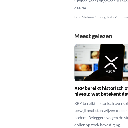
Cronos koers ongeveer 10 pro
daalde.
Leon Markus
één uur geleden
1 – 3 min
Meest gelezen
XRP bereikt historisch o
niveau: wat betekent da
XRP bereikt historisch overso
terwijl analisten wijzen op ee
bodem. Beleggers volgen de st
dollar op zoek bevestiging.