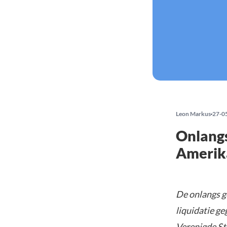
Leon Markus
27-0
Onlangs
Amerika
De onlangs g
liquidatie g
Verenigde St