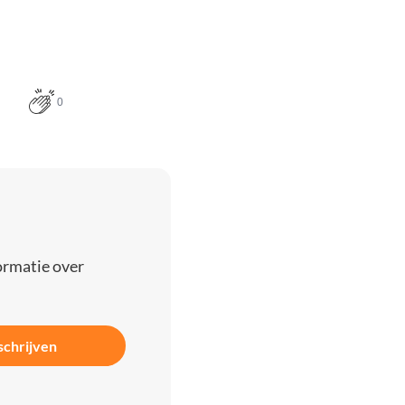
0
ormatie over
schrijven