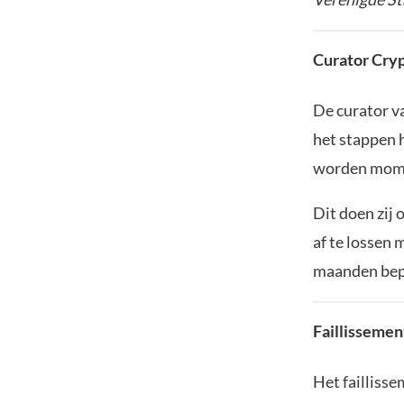
Curator Cry
De curator v
het stappen 
worden momen
Dit doen zij 
af te lossen
maanden bepa
Faillisseme
Het failliss