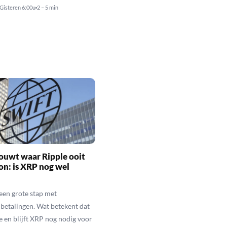
Gisteren 6:00u
2 – 5 min
ouwt waar Ripple ooit
n: is XRP nog wel
een grote stap met
betalingen. Wat betekent dat
e en blijft XRP nog nodig voor