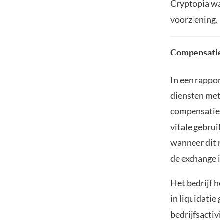
Cryptopia wa
voorziening.
Compensatie
In een rappor
diensten met
compensatie 
vitale gebru
wanneer dit n
de exchange i
Het bedrijf 
in liquidatie
bedrijfsactiv