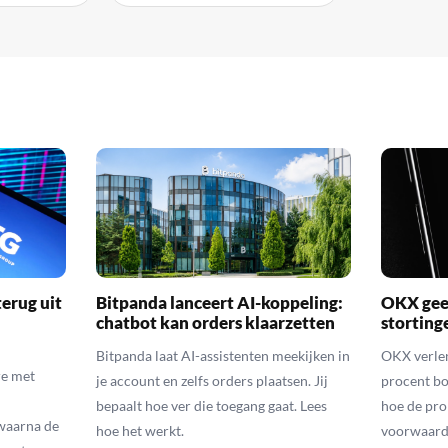
erug uit
Bitpanda lanceert AI-koppeling:
OKX geef
chatbot kan orders klaarzetten
storting
Bitpanda laat AI-assistenten meekijken in
OKX verlen
e met
je account en zelfs orders plaatsen. Jij
procent bo
bepaalt hoe ver die toegang gaat. Lees
hoe de pro
waarna de
hoe het werkt.
voorwaarde