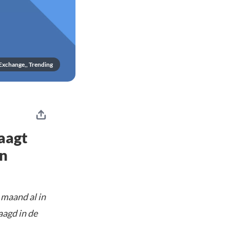
Exchange,, Trending
aagt
an
 maand al in
aagd in de