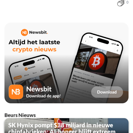
0
Beurs Nieuws
SK Hynix pompt $38 miljard in nieuwe
chipfabrieken: AI-honger blijft extreem