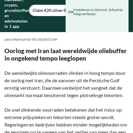
crypto,
Investeren is risicovol. Je kunt je
grondstoffen
Claim €20 zilver
Ad
inleg verliezen.
en
edelmetalen
in 1 app
Leon Markus
10-05-2026
21:04
Oorlog met Iran laat wereldwijde oliebuffer
in ongekend tempo leeglopen
De wereldwijde olievoorraden slinken in hoog tempo door
de oorlog met Iran, die de aanvoer uit de Perzische Golf
ernstig verstoort. Daarmee verdwijnt het vangnet dat de
oliemarkt normaal beschermt tegen plotselinge tekorten.
De snel slinkende voorraden betekenen dat het risico op
extreme prijspieken en tekorten steeds groter wordt.
Regeringen en bedrijven hebben minder mogelijkheden om
de gevolgen op te vangen van het verlies van meer dan een