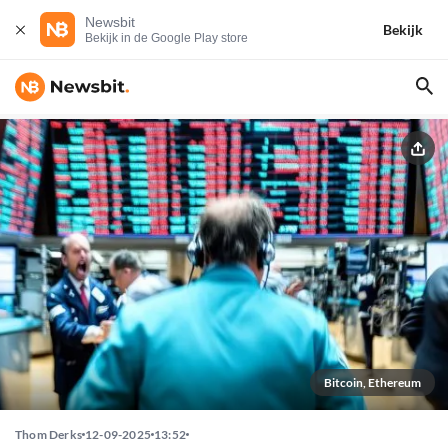
Newsbit
Bekijk
Bekijk in de Google Play store
Bitcoin, Ethereum
Thom Derks
12-09-2025
13:52