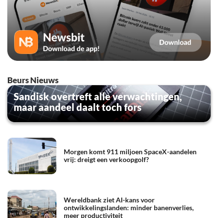
Beurs Nieuws
Sandisk overtreft alle verwachtingen,
maar aandeel daalt toch fors
Morgen komt 911 miljoen SpaceX-aandelen
vrij: dreigt een verkoopgolf?
Wereldbank ziet AI-kans voor
ontwikkelingslanden: minder banenverlies,
meer productiviteit