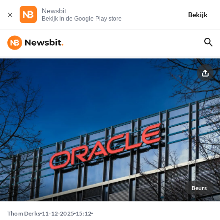
Newsbit
Bekijk
Bekijk in de Google Play store
Beurs
Thom Derks
11-12-2025
15:12