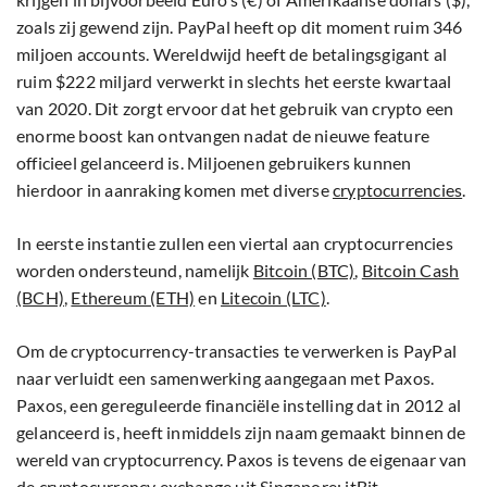
zoals zij gewend zijn. PayPal heeft op dit moment ruim 346
miljoen accounts. Wereldwijd heeft de betalingsgigant al
ruim $222 miljard verwerkt in slechts het eerste kwartaal
van 2020. Dit zorgt ervoor dat het gebruik van crypto een
enorme boost kan ontvangen nadat de nieuwe feature
officieel gelanceerd is. Miljoenen gebruikers kunnen
hierdoor in aanraking komen met diverse
cryptocurrencies
.
In eerste instantie zullen een viertal aan cryptocurrencies
worden ondersteund, namelijk
Bitcoin (BTC)
,
Bitcoin Cash
(BCH)
,
Ethereum (ETH)
en
Litecoin (LTC)
.
Om de cryptocurrency-transacties te verwerken is PayPal
naar verluidt een samenwerking aangegaan met Paxos.
Paxos, een gereguleerde financiële instelling dat in 2012 al
gelanceerd is, heeft inmiddels zijn naam gemaakt binnen de
wereld van cryptocurrency. Paxos is tevens de eigenaar van
de cryptocurrency exchange uit Singapore: itBit.