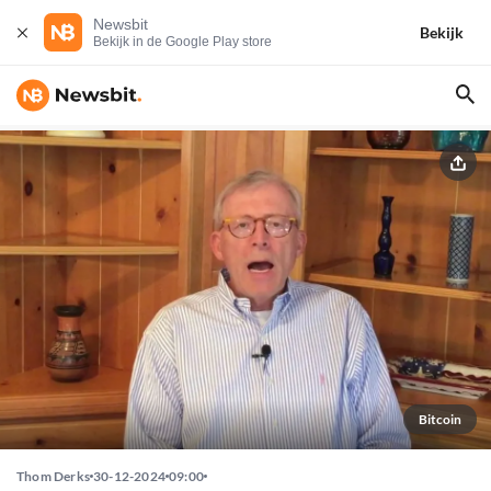
Newsbit
Bekijk
Bekijk in de Google Play store
Bitcoin
Thom Derks
30-12-2024
09:00