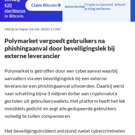
Crypto is risicovol. Je kunt
€20
Claim Bitcoin
Advertentie
je inleg verliezen.
startbonus
in Bitcoin.
Hidde Scheper
26-06-2026
17:04
Polymarket vergoedt gebruikers na
phishingaanval door beveiligingslek bij
externe leverancier
Polymarket is getroffen door een cyberaanval waarbij
aanvallers via een beveiligingslek bij een externe
leverancier een phishingaanval uitvoerden. Daarbij werd
naar schatting bijna 3 miljoen dollar aan cryptovaluta
gestolen uit gebruikerswallets. Het platform heeft het lek
inmiddels gedicht en zegt alle gedupeerde gebruikers
volledig te zullen compenseren.
Het beveiligingsincident ontstond nadat cybercriminelen