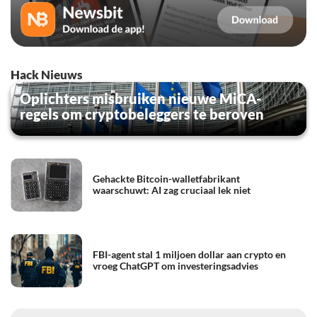
Hack Nieuws
Oplichters misbruiken nieuwe MiCA-
regels om cryptobeleggers te beroven
Gehackte Bitcoin-walletfabrikant
waarschuwt: AI zag cruciaal lek niet
FBI-agent stal 1 miljoen dollar aan crypto en
vroeg ChatGPT om investeringsadvies