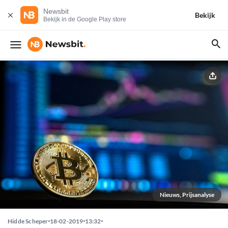
Newsbit
Bekijk
Bekijk in de Google Play store
Nieuws, Prijsanalyse
Hidde Scheper
18-02-2019
13:32